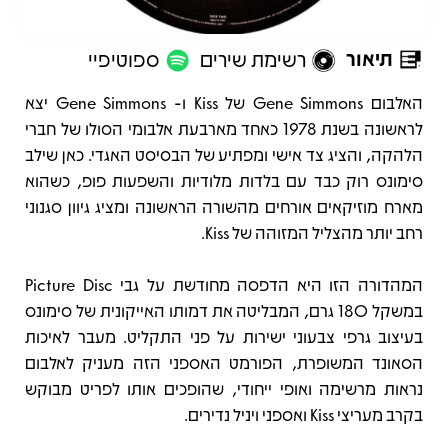
תיאור
רשימת שירים
ספוטיפיי
תיאור
האלבום Gene Simmons של Kiss ו- Gene Simmons יצא
לראשונה בשנת 1978 כאחד מארבעת אלבומי הסולו של חברי
הלהקה, והציג צד אישי ומפתיע של הבסיסט האגדי. כאן שילב
סימונס רוק כבד עם בלדות מלודיות והשפעות פופ, כשהוא
מארח מוזיקאים אורחים מהשורה הראשונה ומציג גיוון סגנוני
רחב יותר מהצליל המזוהה של Kiss.
המהדורה הזו היא הדפסה מחודשת על גבי Picture Disc
במשקל 180 גרם, המבליטה את דמותו האייקונית של סימונס
בעיצוב גרפי צבעוני ישירות על פני התקליט. מעבר לאיכות
הסאונד המשופרת, הפורמט האספני הזה מעניק לאלבום
נראות מרשימה ואופי ייחודי, שהופכים אותו לפריט מבוקש
בקרב מעריצי Kiss ואספני ויניל נדירים.