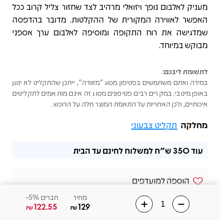
מעניק לאלבום נופך ויזואלי מרהיב לצד שחזור צליל קרוב ככל
האפשר לאווירה המקורית של ההקלטות. מדובר בהדפסה
שמדגישה את רוח התקופה ומוסיפה לאלבום ערך אספני
מבוקש במיוחד.
לתשומת ליבכם:
במידה ואתם משתמשים בפטיפון מסוג "מזוודה", ייתכן שהתקליט לא ינוגן
באופן מיטבי. במקרים רבים פטיפונים מסוג זה אינם מותאמים לתקליטים
איכותיים, ולכן האחריות על התאמת המוצר חלה על הרוכש.
מחלקה
תקליט צבעוני
עוד
350 ש"ח
למשלוח לחינם עד הבית
הוספה למועדפים
מחיר
חברים 5%-
שלחו הודעה בוואצאפ
122.55
129
₪
₪
02-6568831