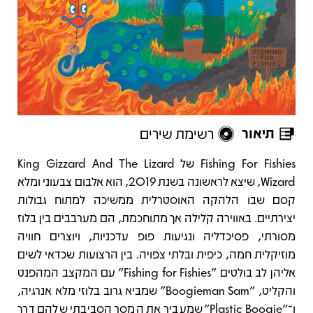
תיאור
רשימת שירים
תיאור
Fishing For Fishies של King Gizzard And The Lizard
Wizard, שיצא לראשונה בשנת 2019, הוא אלבום צבעוני ומלא
קסם שבו הלהקה האוסטרלית ממשיכה למתוח גבולות
יצירתיים. באווירה קלילה אך מתוחכמת, הם מערבבים בין בלוז
מסורתי, פסיכדליה ונגיעות פופ עדכניות, ויוצרים חוויה
מוזיקלית חמה, כיפית ובלתי צפויה. בין הרצועות שכדאי לשים
אליהן לב בולטים "Fishing for Fishies" עם המקצב המהפנט
והקליט, "Boogieman Sam" שמביא גרוב בלוזי מלא אנרגיה,
ו־"Plastic Boogie" שמעביר את המסר הסביבתי שלהם דרך