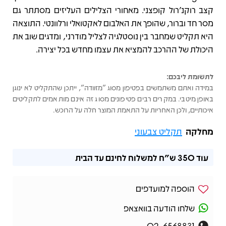
קצב רוקנ’רול קופצני. מאחורי הצלילים העליזים מסתתר גם
מסר חד וברור, שהופך את האלבום לאקטואלי ורלוונטי. התוצאה
היא תקליט שמחבר בין נוסטלגיה לצליל מודרני, ומדגים שוב את
היכולת של ההרכב להמציא את עצמו מחדש בכל יצירה.
לתשומת ליבכם:
במידה ואתם משתמשים בפטיפון מסוג "מזוודה", ייתכן שהתקליט לא ינוגן
באופן מיטבי. במקרים רבים פטיפונים מסוג זה אינם מותאמים לתקליטים
איכותיים, ולכן האחריות על התאמת המוצר חלה על הרוכש.
מחלקה
תקליט צבעוני
עוד
350 ש"ח
למשלוח לחינם עד הבית
הוספה למועדפים
שלחו הודעה בוואצאפ
02-6568831