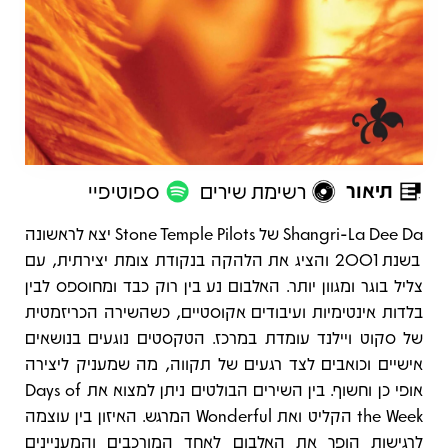
תיאור
רשימת שירים
ספוטיפיי
תיאור
Shangri-La Dee Da של Stone Temple Pilots יצא לראשונה
בשנת 2001 והציג את הלהקה בנקודת צומת יצירתית, עם
צליל בוגר ומגוון יותר. האלבום נע בין רוק כבד ומחוספס לבין
בלדות אינטימיות ועיבודים אקוסטיים, כשהשירה הכריזמטית
של סקוט ויילנד עומדת במרכז. הטקסטים נוגעים בנושאים
אישיים וכואבים לצד רגעים של תקווה, מה שמעניק ליצירה
אופי כן וחשוף. בין השירים הבולטים ניתן למצוא את Days of
the Week הקליט ואת Wonderful המרגש. האיזון בין עוצמה
לרגישות הופך את האלבום לאחד המורכבים והמעניינים