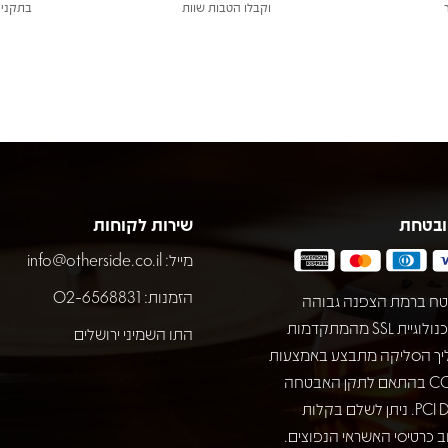
וקבלו הטבות שוות
בתקני 
ובטחת
שירות לקוחות
מייל:
info@otherside.co.il
הזמנות: 02-6568831
ח ברמת הצפנה גבוהה
באמצעות טכנולוגיית SSL מהמתקדמות
התו השמיני ירושלים
יך הסליקה מתבצע באמצעות
חברת COMAX בהתאם לתקן האבטחה
המחמיר PCI DSS. ניתן לשלם בקלות
 כרטיסי האשראי הנפוצים.