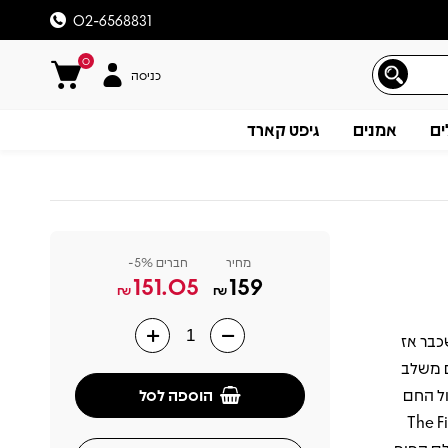
02-6568831
0
כניסה
ים
אמנים
גיפט קארד
מחיר
חברים 5%-
151.05
159
₪
₪
מציג אמן צעיר שכבר אז
תיאור
ם משלב
הוספה לסל
ול החם
ולט The First Cut Is the