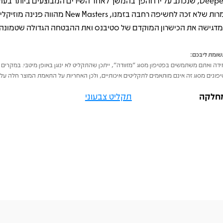
Deepest, שנכתב על ידו והפך בהמשך לאחד השירים המבוצעים ביותר בעו
למרות שלא זכה לחשיפה רחבה בזמנו, New Masters מהווה
דגישה את הכישרון המוקדם של סטיבנס ואת ההבטחה הגדולה שטמונה ב
ומת ליבכם:
דה ואתם משתמשים בפטיפון מסוג "מזוודה", ייתכן שהתקליט לא ינוגן באופן מיטבי. במקרים 
פונים מסוג זה אינם מותאמים לתקליטים איכותיים, ולכן האחריות על התאמת המוצר חלה על 
חלקה
תקליט צבעוני