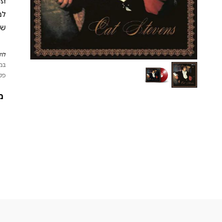
שמ
לתש
במי
פטי
מ