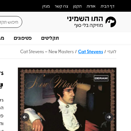
דף הבית
אודות
תקנון
צרו קשר
מגזין
תקליטים
פטיפונים
מג
לועזי
Cat Stevens
Cat Stevens – New Masters
/
/
rs
הפ
פו