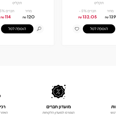
תקליט
תקליט
מחיר
חברים 5% -
מחיר
חברים 5% -
114
120
132.05
139
₪
₪
₪
₪
הוספה לסל
הוספה לסל
ות
מועדון חברים
רכי
כוש
הצטרפו למועדון הלקוחות
האתר 