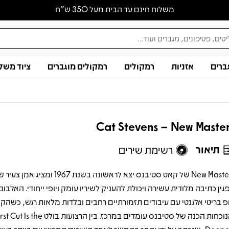
משלוח חינם עד הבית מעל 350 ש״ח
ברים
אזניות
רמקולים
רמקולים מוגברים
ציוד משל
Cat Stevens – New Maste
תיאור
רשימת שירים
New Masters של קאט סטיבנס יצא לראשונה בשנת 1967 ו
גין כתיבה מלודית עשירה ויכולת להעניק לשיריו עומק ויופי ייחודי. האלבו
פ בריטי אלגנטי עם עיבודים תזמורתיים רחבים ובלדות מלאות רגש, כשהק
והנוכחות הכנה של סטיבנס עומדים במרכז. בין הרצועות ב