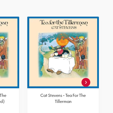
‹
 The
Cat Stevens - Tea For The
ed)
Tillerman