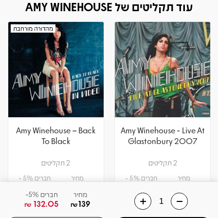
עוד תקליטים של AMY WINEHOUSE
מהדורה מורחבת
Amy Winehouse – Back
Amy Winehouse - Live At
To Black
Glastonbury 2007
2 תקליטים
2 תקליטים
מחיר
חברים 5% -
מחיר
חברים 5% -
141.55
149
132.05
139
₪
₪
₪
₪
מחיר
חברים 5%-
132.05
139
₪
₪
הוספה לסל
הוספה לסל