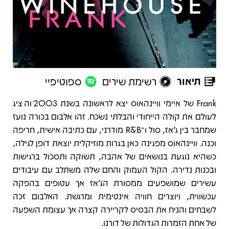
תיאור
רשימת שירים
ספוטיפיי
תיאור
Frank של איימי וויינהאוס יצא לראשונה בשנת 2003 והציג
לעולם את קולה הייחודי והבלתי נשכח. זהו אלבום בכורה נועז
שמחבר בין ג’אז, סול ו־R&B מודרני, עם כתיבה אישית, חריפה
וכנה. וויינהאוס מפגינה כאן בגרות מוזיקלית יוצאת דופן לגילה,
כשהיא נוגעת בנושאים של אהבה, תשוקה ותסכול ברגישות
ובכנות נדירה. הקול העמוק והחם שלה משתלב עם עיבודים
עשירים שמושפעים ממסורת הג’אז אך עטופים בהפקה
עכשווית, ויוצרים חוויה אינטימית ומרגשת. האלבום זכה
לשבחים והניח את הבסיס לקריירה קצרה אך עצומת השפעה
של אחת הזמרות הגדולות של דורנו.