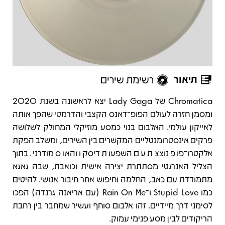
תיאור
רשימת שירים
תיאור
Chromatica של Lady Gaga יצא לראשונה בשנת 2020
ומסמן חזרה לעולם הפופ־דאנס הקצבי והדרמטי שהפך אותה
לאייקון עולמי. האלבום בנוי כמסע מוזיקלי המחולק לשלושה
פרקים אינסטרומנטליים המקשרים בין השירים, ומשלב הפקת
אלקטרו־פופ נוצצת עם השפעות דיסקו והאוס מודרני. בתוך
הצליל האנרגטי מסתתרת יצירה אישית וכואבת, שבה גאגא
מתמודדת עם כאב, החלמה וחיפוש אחר חיבור אנושי. להיטים
כמו Stupid Love ו־Rain On Me (עם אריאנה גרנדה) הפכו
לסימני דרך מיידיים. זהו אלבום סוחף ועשיר שמחבר בין רחבת
הריקודים לבין מסע פנימי עמוק.