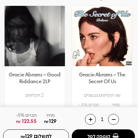
Gracie Abrams – Good
Gracie Abrams – The
Riddance 2LP
Secret Of Us
שני תקליטים צבעוניים
2 תקליטים
מחיר
חברים 5% -
160.55
169
₪
₪
מחיר
חברים 5%-
122.55
129
₪
₪
אזל! עדכנו כשחוזר
הוספה לסל
צפיה במוצר
לתשלום
הוספה לסל
129
₪