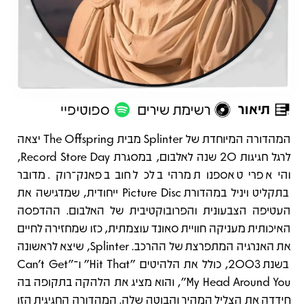
תיאור
רשימת שירים
ספוטיפיי
תיאור
המהדורה המיוחדת של Splinter מבית The Offspring יצאה
לרגל חגיגות 20 שנה לאלבום, במסגרת Record Store Day,
והיא פריט אספנות מרהיב לכל חובב פאנק־רוק. מדובר
בתקליט ויניל במהדורת Picture Disc ייחודית, שמדגישה את
העטיפה הצבעונית והפרובוקטיבית של האלבום. ההדפסה
האיכותית מעניקה חוויית סאונד עוצמתית, כזו שמחזירה לחיים
את האנרגיה המתפרצת של ההרכב. Splinter, שיצא לראשונה
בשנת 2003, כולל את הלהיטים "Hit That" ו־"Can't Get
My Head Around You", והוא מציג את הלהקה בתקופה בה
חידדה את הצליל המהיר והבוטה שלה. המהדורה החגיגית הזו