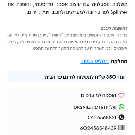
משלבת נוסטלגיה עם עיצוב אספני חד־פעמי, והופכת את
Splinter לפריט חובה למעריצים ולחובבי ויניל נדירים.
לתשומת ליבכם:
במידה ואתם משתמשים בפטיפון מסוג "מזוודה", ייתכן שהתקליט לא ינוגן
באופן מיטבי. במקרים רבים פטיפונים מסוג זה אינם מותאמים לתקליטים
איכותיים, ולכן האחריות על התאמת המוצר חלה על הרוכש.
מחלקה
תקליט צבעוני
עוד
350 ש"ח
למשלוח לחינם עד הבית
הוספה למועדפים
שלחו הודעה בוואצאפ
02-6568831
602458348439