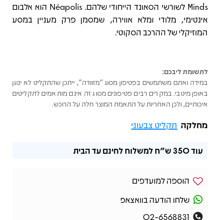
Minds לשורשי הסאונד הייחודי שלהם. Néapolis הוא אלבום
אינטימי, מלודי ומלא אווירה, שמסמן פרק מעניין במסע
המוזיקלי של ההרכב הסקוטי.
לתשומת ליבכם:
במידה ואתם משתמשים בפטיפון מסוג "מזוודה", ייתכן שהתקליט לא ינוגן
באופן מיטבי. במקרים רבים פטיפונים מסוג זה אינם מותאמים לתקליטים
איכותיים, ולכן האחריות על התאמת המוצר חלה על הרוכש.
מחלקה
תקליט צבעוני
עוד
350 ש"ח
למשלוח לחינם עד הבית
הוספה למועדפים
שלחו הודעה בוואצאפ
02-6568831