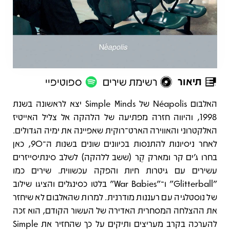
תיאור
רשימת שירים
ספוטיפיי
תיאור
האלבום Néapolis של Simple Minds יצא לראשונה בשנת
1998, והיווה חזרה מפתיעה של הלהקה אל צליל האייטיז
האלקטרוני והאווירה הארט־רוקית שאפיינה את ימיה הגדולים.
לאחר ניסיונות להתנסות בכיוונים שונים בשנות ה־90, כאן
בחרו ג’ים קר ומארק קֶר (ששב ללהקה) לשלב סינתיסייזרים
עשירים עם גיטרות חיות והפקה עכשווית. שירים כמו
"Glitterball" ו־"War Babies" בלטו כסינגלים והציגו שילוב
של נוסטלגיה עם רעננות מודרנית. למרות שהאלבום לא שיחזר
את ההצלחה המסחרית האדירה של העשור הקודם, הוא זכה
להערכה בקרב מעריצים ותיקים על כך שהחזיר את Simple