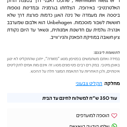
ו־"Herrmann hiess er", שהפכו לאבני דרך בסצנת הרוק
האלטרנטיבי באירופה. הצלחתו בגרמניה ובמדינות נוספות
ביססה את מעמדה של נינה האגן כדמות פורצת דרך שלא
חוששת לשבור מוסכמות. Unbehagen הוא אלבום שמערבב
אנרגיה גולמית עם חדשנות אמנותית, ונשאר עד היום נקודת
ציון חשובה במוזיקת הפאנק והניו־ווייב.
לתשומת ליבכם:
במידה ואתם משתמשים בפטיפון מסוג "מזוודה", ייתכן שהתקליט לא ינוגן
באופן מיטבי. במקרים רבים פטיפונים מסוג זה אינם מותאמים לתקליטים
איכותיים, ולכן האחריות על התאמת המוצר חלה על הרוכש.
מחלקה
תקליט צבעוני
עוד
350 ש"ח
למשלוח לחינם עד הבית
הוספה למועדפים
שלחו הודעה בוואצאפ