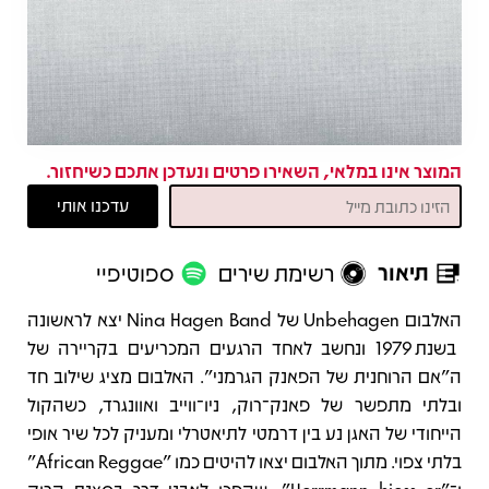
המוצר אינו במלאי, השאירו פרטים ונעדכן אתכם כשיחזור.
תיאור
רשימת שירים
ספוטיפיי
תיאור
האלבום Unbehagen של Nina Hagen Band יצא לראשונה
בשנת 1979 ונחשב לאחד הרגעים המכריעים בקריירה של
ה"אם הרוחנית של הפאנק הגרמני". האלבום מציג שילוב חד
ובלתי מתפשר של פאנק־רוק, ניו־ווייב ואוונגרד, כשהקול
הייחודי של האגן נע בין דרמטי לתיאטרלי ומעניק לכל שיר אופי
בלתי צפוי. מתוך האלבום יצאו להיטים כמו "African Reggae"