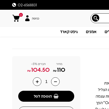
02-6568831
0
כניסה
ים
אמנים
גיפט קארד
מחיר
חברים 5%-
104.50
110
₪
₪
אשונה בשנת
תיאור
 הצליל
הוספה לסל
היא מבססת את עצמה
כאייקון תרבותי של תחילת המילניום. הסינגל המוביל "Oops!... I Did It Again" הפך