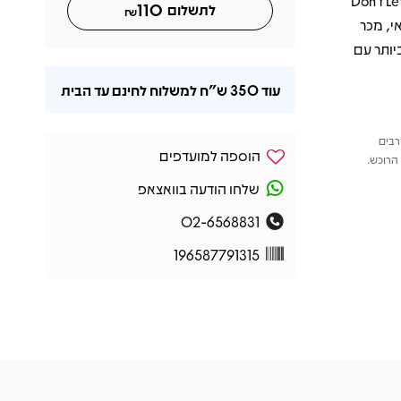
ו־"Don’t Let Me Be the Last
110
לתשלום
₪
אי, מכר
יותר עם
עוד
350 ש"ח
למשלוח לחינם עד הבית
רבים
הוספה למועדפים
הרוכש.
שלחו הודעה בוואצאפ
02-6568831
196587791315