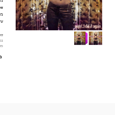
מי
עידן
לתש
במי
פטי
מ