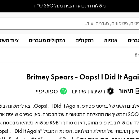
משלוח חינם עד הבית מעל 350 ש״ח
ברים
אזניות
רמקולים
רמקולים מוגברים
ציוד משל
Br
Britney Spears - Oops! I Did It Aga
תיאור
רשימת שירים
ספוטיפיי
האלבום השני של בריטני ספירס, Oops!... I Did It Again, יצא לר
2000 והמשיך את ההצלחה המטאורית של הבכורה. כאן ספירס שייפה את
שלה עם שילוב בין פופ מתוק, דאנס סוחף ו־R&B עכשווי, כש