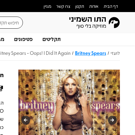
דף הבית
אודות
תקנון
צרו קשר
מגזין
תקליטים
פטיפונים
מג
לועזי
Britney Spears
itney Spears - Oops! I Did It Again
/
/
in