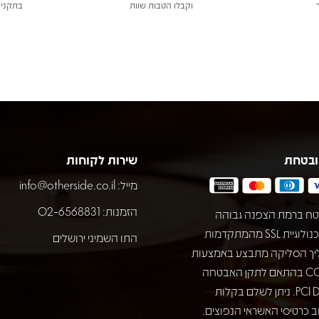
וקבלו הטבות שוות
בתקני 
ובטחת
שירות לקוחות
מייל:
info@otherside.co.il
הזמנות: 02-6568831
ח ברמת הצפנה גבוהה
באמצעות טכנולוגיית SSL מהמתקדמות
התו השמיני ירושלים
יך הסליקה מתבצע באמצעות
חברת COMAX בהתאם לתקן האבטחה
המחמיר PCI DSS. ניתן לשלם בקלות
 כרטיסי האשראי הנפוצים.