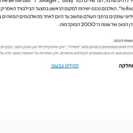
מיד ללהיט עולמי, לצד שירים כמו "Stronger", "Lucky" 
to Know". האלבום נכנס ישירות למקום הראשון במצעד הבילבורד האמריק
ליוני עותקים ברחבי העולם ונחשב עד היום לאחד מהאלבומים המזוהים ב
 הפופ של שנות ה־2000 המוקדמות.
ומת ליבכם:
דה ואתם משתמשים בפטיפון מסוג "מזוודה", ייתכן שהתקליט לא ינוגן באופן מיטבי. במקרים 
פונים מסוג זה אינם מותאמים לתקליטים איכותיים, ולכן האחריות על התאמת המוצר חלה על 
חלקה
תקליט צבעוני