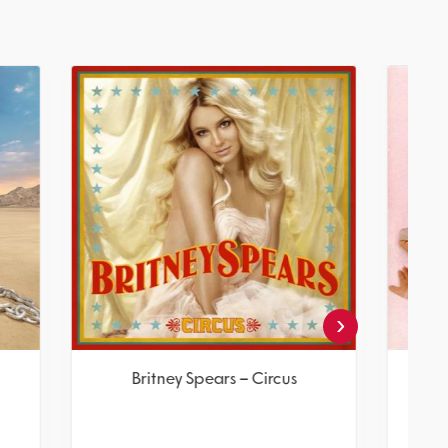
‹
ry
Britney Spears – Circus