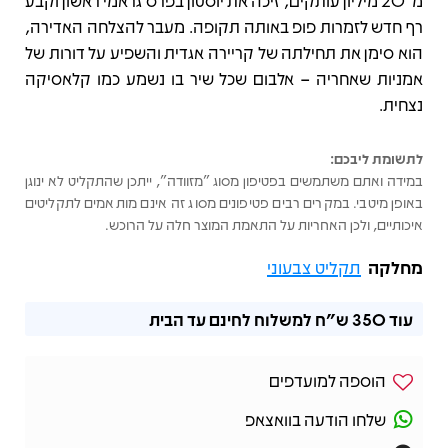
מ־20 מיליון עותקים, זיכה את יוסטון בפרס גראמי ראשון וקבע
רף חדש לזמרות פופ באותה תקופה. מעבר להצלחה האדירה,
הוא סימן את תחילתה של קריירה אגדית והשפיע על דורות של
אמניות שאחריה – אלבום שכל שיר בו נשמע כמו קלאסיקה
נצחית.
לתשומת ליבכם:
במידה ואתם משתמשים בפטיפון מסוג "מזוודה", ייתכן שהתקליט לא ינוגן
באופן מיטבי. במקרים רבים פטיפונים מסוג זה אינם מותאמים לתקליטים
איכותיים, ולכן האחריות על התאמת המוצר חלה על הרוכש.
מחלקה
תקליט צבעוני
עוד
350 ש"ח
למשלוח לחינם עד הבית
הוספה למועדפים
שלחו הודעה בוואצאפ