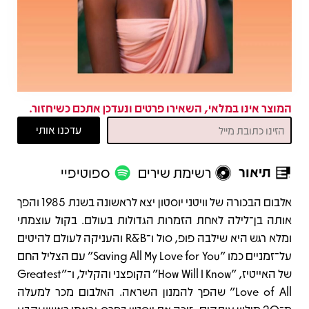
המוצר אינו במלאי, השאירו פרטים ונעדכן אתכם כשיחזור.
תיאור
רשימת שירים
ספוטיפיי
תיאור
אלבום הבכורה של וויטני יוסטון יצא לראשונה בשנת 1985 והפך
אותה בן־לילה לאחת הזמרות הגדולות בעולם. בקול עוצמתי
ומלא רגש היא שילבה פופ, סול ו־R&B והעניקה לעולם להיטים
על־זמניים כמו "Saving All My Love for You" עם הצליל החם
של האייטיז, "How Will I Know" הקופצני והקליל, ו־"Greatest
Love of All" שהפך להמנון השראה. האלבום מכר למעלה