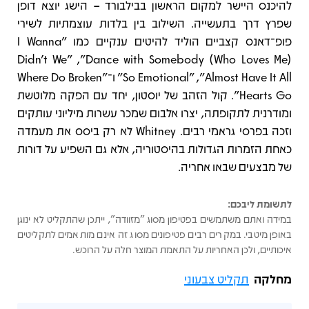
להיכנס היישר למקום הראשון בבילבורד – הישג יוצא דופן
שפרץ דרך בתעשייה. השילוב בין בלדות עוצמתיות לשירי
פופ־דאנס קצביים הוליד להיטים ענקיים כמו "I Wanna
Dance with Somebody (Who Loves Me)", ‏"Didn’t We
Almost Have It All", ‏"So Emotional" ו־"Where Do Broken
Hearts Go". קול הזהב של יוסטון, יחד עם הפקה מלוטשת
ומודרנית לתקופתה, יצרו אלבום שמכר עשרות מיליוני עותקים
וזכה בפרסי גראמי רבים. Whitney לא רק ביסס את מעמדה
כאחת הזמרות הגדולות בהיסטוריה, אלא גם השפיע על דורות
של מבצעים שבאו אחריה.
לתשומת ליבכם:
במידה ואתם משתמשים בפטיפון מסוג "מזוודה", ייתכן שהתקליט לא ינוגן
באופן מיטבי. במקרים רבים פטיפונים מסוג זה אינם מותאמים לתקליטים
איכותיים, ולכן האחריות על התאמת המוצר חלה על הרוכש.
מחלקה
תקליט צבעוני