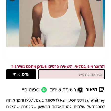
המוצר אינו במלאי, השאירו פרטים ונעדכן אתכם כשיחזור.
תיאור
רשימת שירים
ספוטיפיי
תיאור
Whitney של ויטני יוסטון יצא לראשונה בשנת 1987 והפך אותה
לכוכבת־על עולמית. זהו האלבום הראשון של זמרת שהצליח