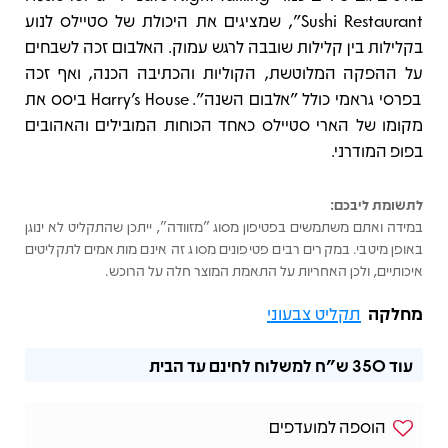
Sushi Restaurant", שמציגים את היכולת של סטיילס לנוע
בקלילות בין קלילות שובבה לרגש עמוק. האלבום זכה לשבחים
על ההפקה המלוטשת, הקוליות והכתיבה הכנה, ואף זכה
בפרסי גראמי כולל "אלבום השנה". Harry’s House ביסס את
מקומו של הארי סטיילס כאחד הכוחות המובילים והאהובים
בפופ המודרני.
לתשומת ליבכם:
במידה ואתם משתמשים בפטיפון מסוג "מזוודה", ייתכן שהתקליט לא ינוגן
באופן מיטבי. במקרים רבים פטיפונים מסוג זה אינם מותאמים לתקליטים
איכותיים, ולכן האחריות על התאמת המוצר חלה על הרוכש.
מחלקה
תקליט צבעוני
עוד
350 ש"ח
למשלוח לחינם עד הבית
הוספה למועדפים