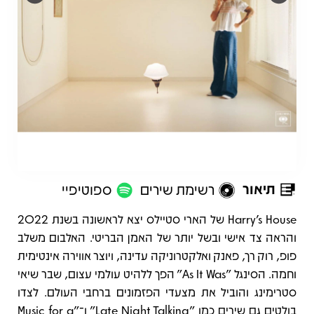
תיאור
רשימת שירים
ספוטיפיי
תיאור
Harry’s House של הארי סטיילס יצא לראשונה בשנת 2022
והראה צד אישי ובשל יותר של האמן הבריטי. האלבום משלב
פופ, רוק רך, פאנק ואלקטרוניקה עדינה, ויוצר אווירה אינטימית
וחמה. הסינגל "As It Was" הפך ללהיט עולמי עצום, שבר שיאי
סטרימינג והוביל את מצעדי הפזמונים ברחבי העולם. לצדו
בולטים גם שירים כמו "Late Night Talking" ו־"Music for a