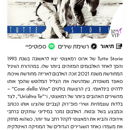
תיאור
רשימת שירים
ספוטיפיי
תיאור
Tutte Storie של ארוס רמאצוטי יצא לראשונה בשנת 1993
והפך לאחד האלבומים המזוהים ביותר שלו. במהדורת הוויניל
המחודשת משנת 2021 זוכה האלבום לאריזה מחודשת ואיכות
סאונד משופרת, שמדגישה את הצליל המלוטש שהפך אותו
ללהיט בינלאומי. בין הרצועות בולטים "Cose della Vita" –
מהשירים האהובים ביותר של רמאצוטי, ו־"Un'altra Te", לצד
בלדות עוצמתיות ושירי פופ־רוק קצביים שהציגו אותו ככותב
וכמבצע בשל ובטוח. האלבום נמכר במיליוני עותקים ברחבי
אירופה והביא את רמאצוטי לקהל רחב עוד יותר, כשהוא מחזק
את מעמדו כאחד השגרירים הגדולים של המוזיקה האיטלקית