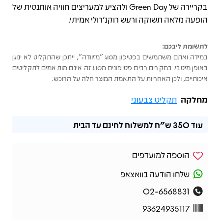
בקריירה של Green Day ולהציע למעריצים חוויה אותנטית של
הופעה מלאה תשוקה ורעש רוקנ’רולי אמיתי.
לתשומת ליבכם:
במידה ואתם משתמשים בפטיפון מסוג "מזוודה", ייתכן שהתקליט לא ינוגן
באופן מיטבי. במקרים רבים פטיפונים מסוג זה אינם מותאמים לתקליטים
איכותיים, ולכן האחריות על התאמת המוצר חלה על הרוכש.
מחלקה
תקליט צבעוני
עוד
350 ש"ח
למשלוח לחינם עד הבית
הוספה למועדפים
שלחו הודעה בוואצאפ
02-6568831
93624935117