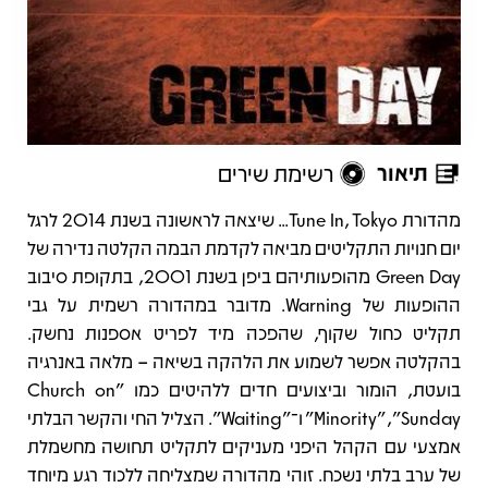
תיאור
רשימת שירים
תיאור
מהדורת Tune In, Tokyo... שיצאה לראשונה בשנת 2014 לרגל
יום חנויות התקליטים מביאה לקדמת הבמה הקלטה נדירה של
Green Day מהופעותיהם ביפן בשנת 2001, בתקופת סיבוב
ההופעות של Warning. מדובר במהדורה רשמית על גבי
תקליט כחול שקוף, שהפכה מיד לפריט אספנות נחשק.
בהקלטה אפשר לשמוע את הלהקה בשיאה – מלאה באנרגיה
בועטת, הומור וביצועים חדים ללהיטים כמו "Church on
Sunday", ‏"Minority" ו־"Waiting". הצליל החי והקשר הבלתי
אמצעי עם הקהל היפני מעניקים לתקליט תחושה מחשמלת
של ערב בלתי נשכח. זוהי מהדורה שמצליחה ללכוד רגע מיוחד