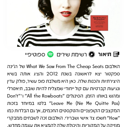
תיאור
רשימת שירים
ספוטיפיי
תיאור
האלבום What We Saw From The Cheap Seats של רג’ינה
ספקטור יצא לראשונה בשנת 2012 והציג אותה בשיא
היצירתיות והכנות שלה. כאן היא משלבת פופ עשיר, פולק עדין
ונגיעות קברטיות עם קול ייחודי שמצליח להיות שובב, תיאטרלי
ומרגש באותו הזמן. הסינגלים "All the Rowboats" ו־"Don’t
Leave Me (Ne Me Quitte Pas)" בלטו במיוחד בזכות
המקצבים הקופצניים והטקסטים החכמים, אך גם הבלדות כמו
"How" חשפו צד אישי ושברירי. האלבום זכה לשבחים ממבקרי
מוזיקה על המקוריות והיכולת שלה להמציא את עצמה מחדש,