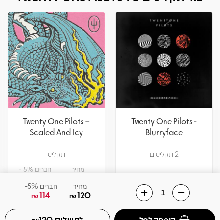
Twenty One Pilots –
Twenty One Pilots -
Scaled And Icy
Blurryface
2 תקליטים
תקליט
מחיר
חברים 5% -
114
120
₪
₪
מחיר
חברים 5%-
114
120
₪
₪
אזל! עדכנו כשחוזר
הוספה לסל
צפיה במוצר
לתשלום
הוספה לסל
120
₪