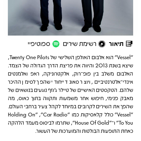
תיאור
רשימת שירים
ספוטיפיי
תיאור
"‏Vessel" הוא אלבום האולפן השלישי של Twenty One Pilots,
שיצא בשנת 2013 והיווה את פריצת הדרך הגדולה של הצמד.
האלבום משלב בין פופ־רוק, אלקטרוניקה, ראפ ואלמנטים
אינדי־אלטרנטיביים, ויוצר סאונד ייחודי שהפך לסימן ההיכר
שלהם. הטקסטים האישיים של טיילר ג’וזף נוגעים בנושאים של
מאבק פנימי, חיפוש אחר משמעות ותקווה בתוך כאוס, מה
שהפך את השירים לקרובים במיוחד לקהל צעיר ברחבי העולם.
"‏Vessel" כולל קלאסיקות כמו "Car Radio", ‏"Holding On
To You" ו־"House Of Gold", שתרמו לביסוס מעמד הלהקה
כאחת התופעות הבולטות והמוערכות של העשור.