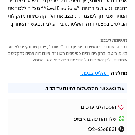
שמזוהה עם Kaleo, אך מעניקה לו עומק מחודש עם עיבודים
רחבים ונגיעות מודרניות. "‏Mixed Emotions" מצליח ללכוד את
המתח שבין רוך לעוצמה, וממצב את הלהקה כאחת מהקולות
הבולטים בסצנת הרוק האלטרנטיבי העולמית בעשור האחרון.
לתשומת ליבכם:
במידה ואתם משתמשים בפטיפון מסוג "מזוודה", ייתכן שהתקליט לא ינוגן
באופן מיטבי. במקרים רבים פטיפונים מסוג זה אינם מותאמים לתקליטים
איכותיים, ולכן האחריות על התאמת המוצר חלה על הרוכש.
מחלקה
תקליט צבעוני
עוד
350 ש"ח
למשלוח לחינם עד הבית
הוספה למועדפים
שלחו הודעה בוואצאפ
02-6568831