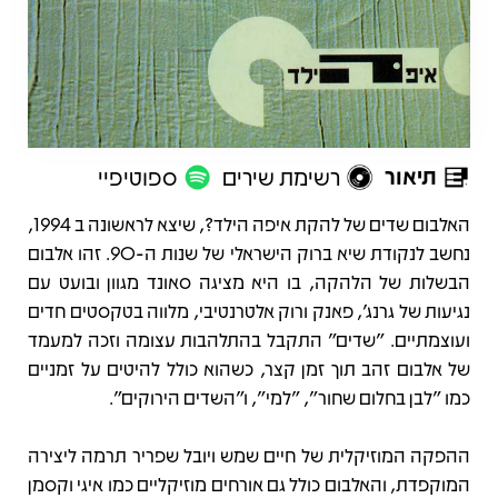
תיאור
רשימת שירים
ספוטיפיי
תיאור
האלבום שדים של להקת איפה הילד?, שיצא לראשונה ב 1994,
נחשב לנקודת שיא ברוק הישראלי של שנות ה-90. זהו אלבום
הבשלות של הלהקה, בו היא מציגה סאונד מגוון ובועט עם
נגיעות של גרנג', פאנק ורוק אלטרנטיבי, מלווה בטקסטים חדים
ועוצמתיים. "שדים" התקבל בהתלהבות עצומה וזכה למעמד
של אלבום זהב תוך זמן קצר, כשהוא כולל להיטים על זמניים
כמו "לבן בחלום שחור", "למי", ו"השדים הירוקים".
ההפקה המוזיקלית של חיים שמש ויובל שפריר תרמה ליצירה
המוקפדת, והאלבום כולל גם אורחים מוזיקליים כמו איגי וקסמן