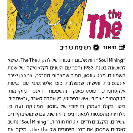
תיאור
רשימת שירים
תיאור
"‏Soul Mining" הוא אלבום הבכורה של להקת The The, שיצא
לראשונה בשנת 1983 והפך עם השנים לקלאסיקה של שנות
השמונים. מאט ג’ונסון, המוח שמאחורי ההרכב, יצר כאן יצירה
אינטנסיבית ואישית שמשלבת פופ אלטרנטיבי עם נגיעות
אלקטרוניות, פוסט־פאנק והשפעות דאנס מוקדמות.
הטקסטים נעים בין אישי לפוליטי, בין אהבה לאובדן, ובאים לידי
ביטוי בקולו העמוק והייחודי של ג’ונסון. המוזיקה נעה בין
מלודיות מהפנטות לסאונד ניסיוני וחדשני, עם שימוש בקלידים
עשירים, מקצבים חדים וגיטרות חודרות. "Soul Mining" נחשב
לאלבום שמסמן את דרכו הייחודית של The The, ומיקם את