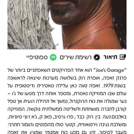
תיאור
רשימת שירים
ספוטיפיי
תיאור
"‏Joe's Garage" הוא אחד הפרויקטים השאפתניים ביותר של
פרנק זאפה, אופרת רוק בשלושה מערכות שיצאה לראשונה
בשנת 1979. זאפה טווה כאן עלילה סאטירית ודיסטופית על
עולם שבו המוזיקה נאסרת, ומספר אותה דרך מסעו של ג’ו –
נער שמגלה את כוח הרוקנרול, נמשך אל תהילה רגעית אך נופל
קורבן לחברה מושחתת ולשליטה ממשלתית נוקשה. המוזיקה
באלבום נעה בין רוק כבד, פרוגרסיב, פאנק, ג’אז וניסיוניות,
ומשלבת נגינה וירטואוזית, קטעי סולו מהפנטים והומור חתרני.
מעבר לסיפור, זהו גם מפגן כוח אמנותי שמציג את זאפה