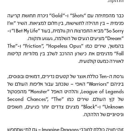
הלהקה.
כבר מהפתיחה עם "Shots" ו-"Gold" ניכרת תחושת קריעה
פנימית – בין תהילה לתשישות, בין חלום למציאות. השיר "I'm
So Sorry" מביא התפרצות רוק גולמית, בעוד "I Bet My Life" ו-
"Dream" מציעים רגעים של השלמה, געגוע ותקווה.
בהמשך, שירים כמו "Friction", "Hopeless Opus" ו-"The
Fall" מדגימים את כישרון ההרכב לשלב בין מלודיות קליטות
לאווירה כמעט קולנועית.
גרסת ה-Ten כוללת אוצר של קטעים נדירים, דמואים ובונוסים,
ביניהם "Warriors" האפי – שנכתב עבור אליפות העולם של
League of Legends, והלהיט האפל "Monster" מהפסקול
של קץ העולם. שירים כמו "Second Chances", "The
Unknown" ו-"Black" מציגים צדדים יותר פגיעים, חשופים
וניסיוניים של הלהקה.
זוהי חוויה כוללת לחובבי Imagine Dragons – גם למי שמחפש