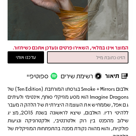
המוצר אינו במלאי, השאירו פרטים ונעדכן אתכם כשיחזור.
תיאור
רשימת שירים
ספוטיפיי
תיאור
אלבום Smoke + Mirrors בגרסתו המורחבת (Ten Edition) של
Imagine Dragons הוא מסע מוזיקלי סוחף, אינטימי ולעיתים
גם אפל, שממחיש את העוצמה היצירתית של הלהקה מעבר
ללהיטי רדיו. האלבום, שיצא לראשונה בשנת 2015, מציג
שילוב מהפנט בין רוק אלטרנטיבי, אלקטרוניקה ונגיעות
פולקיות, והוא מהווה נקודת מפנה בהתפתחות המוזיקלית של