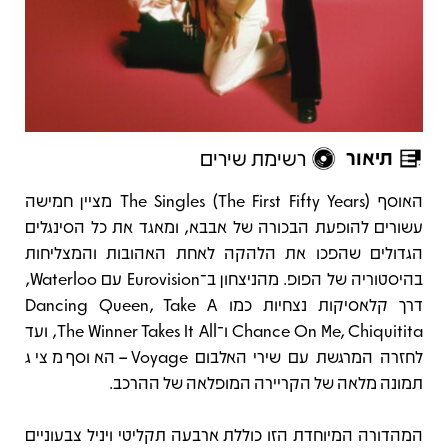
תיאור
רשימת שירים
תיאור
האוסף The Singles (The First Fifty Years) מציין חמישה
עשורים להופעת הבכורה של אבבא, ומאגד את כל הסינגלים
הגדולים שהפכו את הלהקה לאחת האהובות והמצליחות
בהיסטוריה של הפופ. מהניצחון ב־Eurovision עם Waterloo,
דרך קלאסיקות נצחיות כמו Dancing Queen, Take A
Chance On Me, Chiquitita ו־The Winner Takes It All, ועד
לחזרה המרגשת עם שירי האלבום Voyage – האוסף מציג
תמונה מלאה של הקריירה המופלאה של ההרכב.
המהדורה המיוחדת הזו כוללת ארבעה תקליטי ויניל צבעוניים