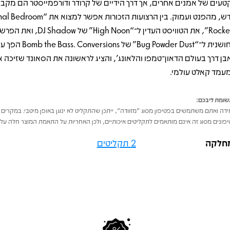
טעים של אמנים אחרים, אך דרך הידיים של קרודר ודורפמייסטר הם מקבל
חדש, מהפנט ועמוק. בין הרצועות הזכורות אפשר למצו
Rockers”, את הטוויסט העדין ל־“High Noon” של J Shadow
החושנית ל־“Bug Powder Dust” של ions
עמד קאלט עולמי.
ומת ליבכם:
דה ואתם משתמשים בפטיפון מסוג "מזוודה", ייתכן שהתקליט לא ינוגן באופן מיטבי. במקרים 
פונים מסוג זה אינם מותאמים לתקליטים איכותיים, ולכן האחריות על התאמת המוצר חלה על 
חלקה
2 תקליטים