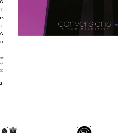
לק
במ
לתש
במי
פטי
מ