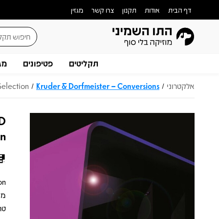
דף הבית
אודות
תקנון
צרו קשר
מגזין
תקליטים
פטיפונים
מג
אלקטרוני
Kruder & Dorfmeister – Conversions
Selection
/
/
&D
on
מי
טר