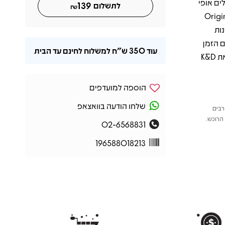
ים אופי
139
לתשלום
₪
א את “Original Bedroom
D, ואת הפרשנות
Bomb the Bass. Convers הפך עם הזמן
עוד
350 ש"ח
למשלוח לחינם עד הבית
לאבן דרך בעולם הדאון־טמפו והלאונג’, והציג לראשונה את הסאונד שזיכה את K&D
הוספה למועדפים
שלחו הודעה בוואצאפ
רבים
הרוכש.
02-6568831
196588018213