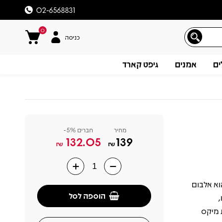
02-6568831
0
כניסה
ים
אמנים
גיפט קארד
מחיר
חברים 5%-
132.05
139
₪
₪
Kruder & Dorfmeister – Conversions: A K& שיצא ב־1996 הוא אלבום
תיאור
הוספה לסל
,
 מיקס