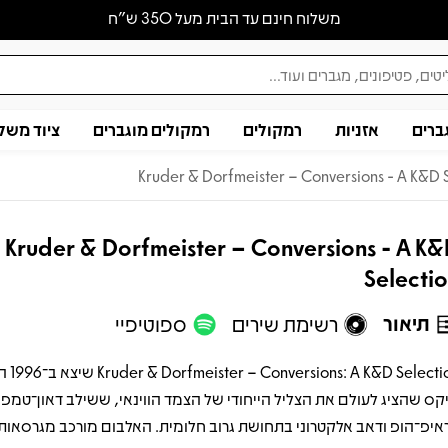
משלוח חינם עד הבית מעל 350 ש״ח
ברים
אזניות
רמקולים
רמקולים מוגברים
ציוד משל
Kruder & Dorfmeister – Conversions - A K&D 
Kruder & Dorfmeister – Conversions - A K
Selecti
תיאור
רשימת שירים
ספוטיפיי
D Selection
קס שהציג לעולם את הצליל הייחודי של הצמד הווינאי, ששילב דאון־טמפו
איפ־הופ ודאב אלקטרוני בתחושת גרוב חלומית. האלבום מורכב מגרסאות