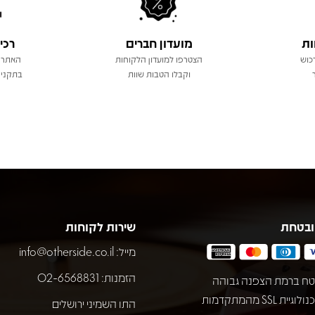
ות
מועדון חברים
רכי
כוש
הצטרפו למועדון הלקוחות
האתר 
וקבלו הטבות שוות
בתקני 
ובטחת
שירות לקוחות
מייל:
info@otherside.co.il
הזמנות: 02-6568831
ח ברמת הצפנה גבוהה
באמצעות טכנולוגיית SSL מהמתקדמות
התו השמיני ירושלים