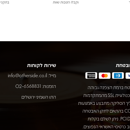
וקבלו הטבות שוות
בתקני 
ובטחת
שירות לקוחות
מייל:
info@otherside.co.il
הזמנות: 02-6568831
ח ברמת הצפנה גבוהה
באמצעות טכנולוגיית SSL מהמתקדמות
התו השמיני ירושלים
יך הסליקה מתבצע באמצעות
חברת COMAX בהתאם לתקן האבטחה
המחמיר PCI DSS. ניתן לשלם בקלות
 כרטיסי האשראי הנפוצים.