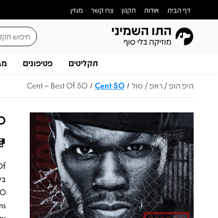
דף הבית
אודות
תקנון
צרו קשר
מגזין
תקליטים
פטיפונים
מג
היפ הופ / ראפ / סול
50 Cent
50 Cent – Best Of
/
/
Best Of
בי