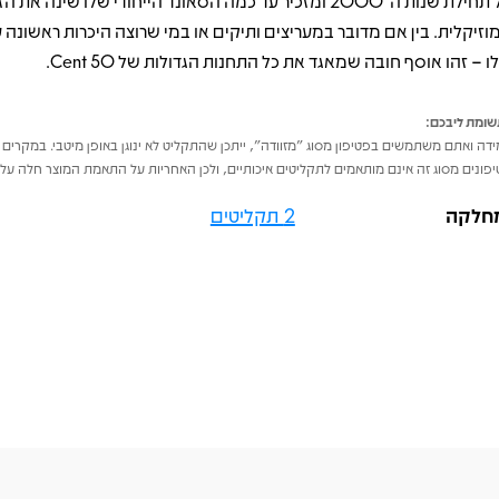
אל תחילת שנות ה־2000 ומזכיר עד כמה הסאונד הייחודי שלו שינה את ה
וזיקלית. בין אם מדובר במעריצים ותיקים או במי שרוצה היכרות ראשונה 
 – זהו אוסף חובה שמאגד את כל התחנות הגדולות של 50 Cent.
ומת ליבכם:
דה ואתם משתמשים בפטיפון מסוג "מזוודה", ייתכן שהתקליט לא ינוגן באופן מיטבי. במקרים 
פונים מסוג זה אינם מותאמים לתקליטים איכותיים, ולכן האחריות על התאמת המוצר חלה על 
חלקה
2 תקליטים