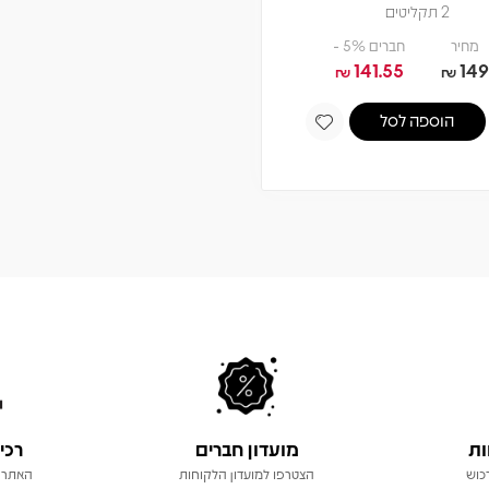
2 תקליטים
מחיר
חברים 5% -
141.55
149
₪
₪
הוספה לסל
ות
מועדון חברים
רכי
כוש
הצטרפו למועדון הלקוחות
האתר 