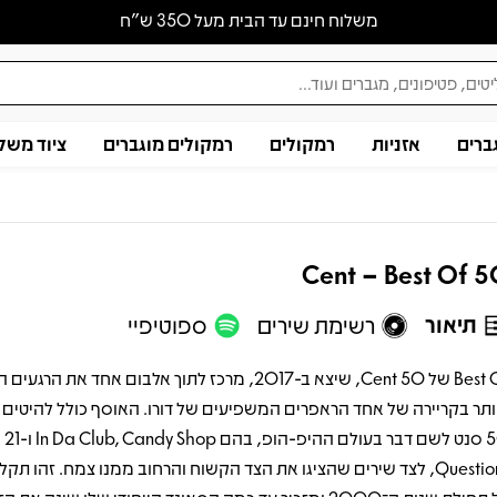
משלוח חינם עד הבית מעל 350 ש״ח
ברים
אזניות
רמקולים
רמקולים מוגברים
ציוד משל
50 Cent – 
תיאור
רשימת שירים
ספוטיפיי
Best Of של 50 Cent, שיצא ב-2017, מרכז לתוך אלבום אחד את הרג
ותר בקריירה של אחד הראפרים המשפיעים של דורו. האוסף כולל להיטים
50 סנט לשם דבר בעולם ההיפ-הופ, בהם In Da Club, Candy Shop ו-21
Questions, לצד שירים שהציגו את הצד הקשוח והרחוב ממנו צמח. זהו תק