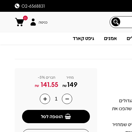
02-6568831
0
כניסה
ים
אמנים
גיפט קארד
מחיר
חברים 5%-
141.55
149
₪
₪
עים הגדולים
תיאור
 שהפכו את
הוספה לסל
ליט שמחזיר