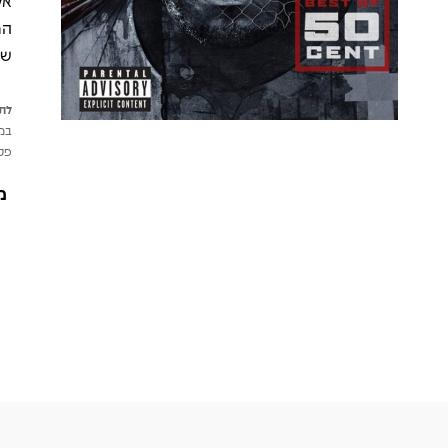
המ
שלו
לתש
במי
פטי
מ