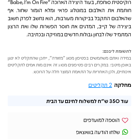
רוקיסטית סוחפת, בעוד היצירה הארוכה "Babe, I’m On Fire"
חותמת את האלבום במונולוג פראי ומלא הומור שחור. אף
שהאלבום התקבל בביקורות מעורבות, הוא נחשב לפרק חשוב
ביצירה של קייב, המדגים את חוסר הפשרות שלו ואת הרצון
המתמיד שלו לבחון גבולות חדשים במוזיקה ובכתיבה.
לתשומת ליבכם:
במידה ואתם משתמשים בפטיפון מסוג "מזוודה", ייתכן שהתקליט לא ינוגן
באופן מיטבי. במקרים רבים פטיפונים מסוג זה אינם מותאמים לתקליטים
איכותיים, ולכן האחריות על התאמת המוצר חלה על הרוכש.
מחלקה
2 תקליטים
עוד
350 ש"ח
למשלוח לחינם עד הבית
הוספה למועדפים
שלחו הודעה בוואצאפ