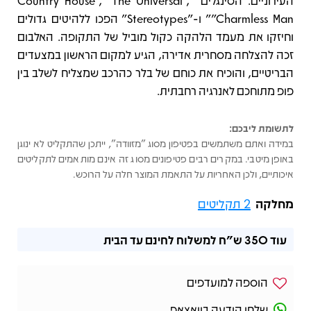
העירוניים. הסינגלים "Country House", "The Universal",
"Charmless Man" ו-"Stereotypes" הפכו ללהיטים גדולים
וחיזקו את מעמד הלהקה כקול מוביל של התקופה. האלבום
זכה להצלחה מסחרית אדירה, הגיע למקום הראשון במצעדים
הבריטיים, והוכיח את כוחם של בלר כהרכב שמצליח לשלב בין
פופ מתוחכם לאנרגיה רחבתית.
לתשומת ליבכם:
במידה ואתם משתמשים בפטיפון מסוג "מזוודה", ייתכן שהתקליט לא ינוגן
באופן מיטבי. במקרים רבים פטיפונים מסוג זה אינם מותאמים לתקליטים
איכותיים, ולכן האחריות על התאמת המוצר חלה על הרוכש.
מחלקה
2 תקליטים
עוד
350 ש"ח
למשלוח לחינם עד הבית
הוספה למועדפים
שלחו הודעה בוואצאפ