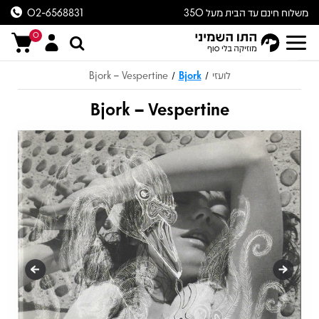
משלוח חינם עד הבית מעל 350
02-6568831
ש״ח
0
לועזי
Bjork
Bjork – Vespertine
/
/
Bjork – Vespertine