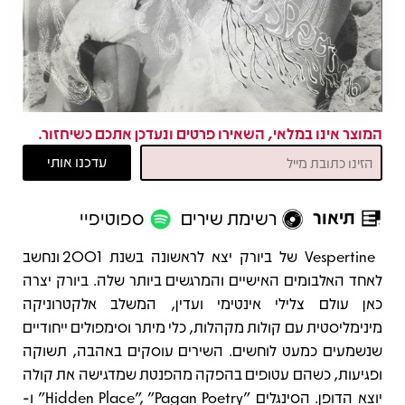
המוצר אינו במלאי, השאירו פרטים ונעדכן אתכם כשיחזור.
תיאור
רשימת שירים
ספוטיפיי
תיאור
Vespertine של ביורק יצא לראשונה בשנת 2001 ונחשב
לאחד האלבומים האישיים והמרגשים ביותר שלה. ביורק יצרה
כאן עולם צלילי אינטימי ועדין, המשלב אלקטרוניקה
מינימליסטית עם קולות מקהלות, כלי מיתר וסימפולים ייחודיים
שנשמעים כמעט לוחשים. השירים עוסקים באהבה, תשוקה
ופגיעות, כשהם עטופים בהפקה מהפנטת שמדגישה את קולה
יוצא הדופן. הסינגלים "Hidden Place", "Pagan Poetry" ו-