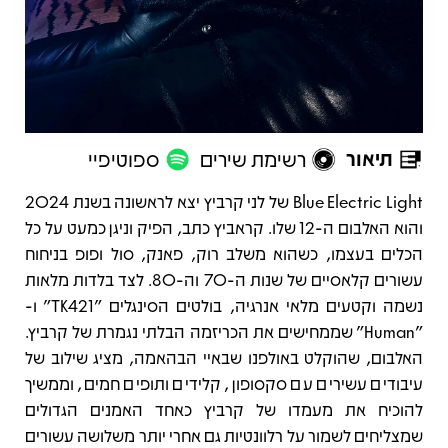
תיאור
רשימת שירים
ספוטיפיי
תיאור
Blue Electric Light של לני קרביץ יצא לראשונה בשנת 2024
והוא האלבום ה-12 שלו. קראביץ כתב, הפיק וניגן כמעט על כל
הכלים בעצמו, כשהוא משלב רוק, פאנק, סול ופופ בניחוח
עשורים קלאסיים של שנות ה-70 וה-80. לצד בלדות מלאות
נשמה וקטעים מלאי אנרגיה, בולטים הסינגלים "TK421" ו-
"Human" שממחישים את הכריזמה הבלתי נגמרת של קרביץ.
האלבום, שהוקלט באולפנו שבאיי הבהאמה, מציג שילוב של
עיבודים עשירים עם סקסופון, קלידים ותופים חמים, וממשיך
להוכיח את מעמדו של קרביץ כאחד האמנים הגדולים
שמצליחים לשמור על רלוונטיות גם אחרי יותר משלושה עשורים