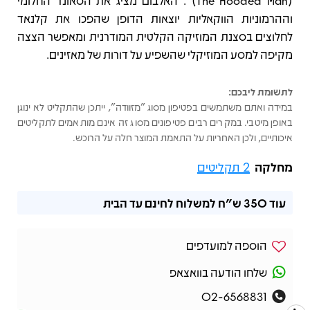
(The Hooded Man)". האלבום מציג את הסאונד החלומי
וההרמוניות הווקאליות יוצאות הדופן שהפכו את קלנאד
לחלוצים בסצנת המוזיקה הקלטית המודרנית ומאפשר הצצה
מקיפה למסע המוזיקלי שהשפיע על דורות של מאזינים.
לתשומת ליבכם:
במידה ואתם משתמשים בפטיפון מסוג "מזוודה", ייתכן שהתקליט לא ינוגן
באופן מיטבי. במקרים רבים פטיפונים מסוג זה אינם מותאמים לתקליטים
איכותיים, ולכן האחריות על התאמת המוצר חלה על הרוכש.
מחלקה
2 תקליטים
עוד
350 ש"ח
למשלוח לחינם עד הבית
הוספה למועדפים
שלחו הודעה בוואצאפ
02-6568831