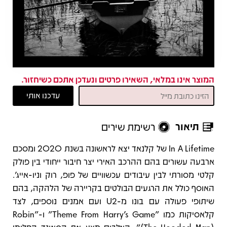
המוצר אינו במלאי, השאירו פרטים ונעדכן אתכם כשיחזור.
תיאור
רשימת שירים
תיאור
In A Lifetime של קלנאד יצא לראשונה בשנת 2020 ומסכם
ארבעה עשורים בהם ההרכב האירי יצר חיבור ייחודי בין פולק
קלטי מסורתי לבין עיבודים עכשוויים של פופ, רוק וניו-אייג’.
האוסף כולל את הרגעים הבולטים בקריירה של הלהקה, בהם
שיתופי פעולה עם בונו מ-U2 ועם אמנים נוספים, לצד
קלאסיקות כמו "Theme From Harry’s Game" ו-"Robin