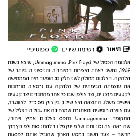
תיאור
רשימת שירים
ספוטיפיי
תיאור
אלבומה הכפול של Pink Floyd, ‏Ummagumma, שיצא בשנת
1969, נחשב לאחת היצירות המיוחדות והניסיוניות ביותר של
הלהקה. האלבום מחולק לשני חלקים: הופעה חיה הממחישה
את עוצמתה הבימתית של הלהקה עם גרסאות מורחבות
לקטעים מרכזיים, וצד אולפן שבו כל אחד מהחברים יצר קטעים
אישיים משלו. התוצאה היא שילוב בין רוק פסיכדלי לאוונגרד,
עם אווירה חופשית ומאתגרת שמרחיבה את גבולות הצליל של
התקופה. Ummagumma נתפס כאלבום אמיץ וייחודי,
שהראה את נכונותם של פינק פלויד להתנסות ולפרוץ דרך
חדשה – צעד חשוב במסע הארוך שהוביל אותם לפסגות