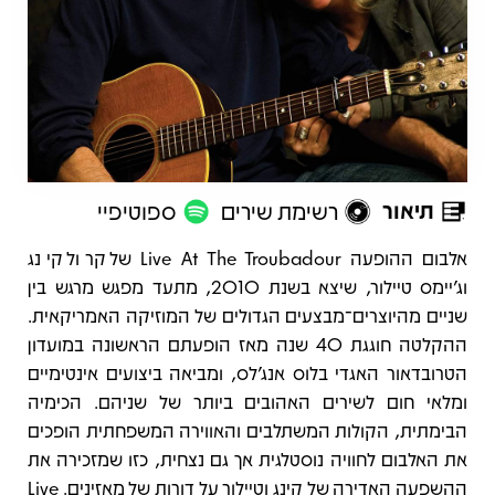
תיאור
רשימת שירים
ספוטיפיי
תיאור
אלבום ההופעה Live At The Troubadour של קרול קינג
וג’יימס טיילור, שיצא בשנת 2010, מתעד מפגש מרגש בין
שניים מהיוצרים־מבצעים הגדולים של המוזיקה האמריקאית.
ההקלטה חוגגת 40 שנה מאז הופעתם הראשונה במועדון
הטרובדאור האגדי בלוס אנג’לס, ומביאה ביצועים אינטימיים
ומלאי חום לשירים האהובים ביותר של שניהם. הכימיה
הבימתית, הקולות המשתלבים והאווירה המשפחתית הופכים
את האלבום לחוויה נוסטלגית אך גם נצחית, כזו שמזכירה את
ההשפעה האדירה של קינג וטיילור על דורות של מאזינים. Live