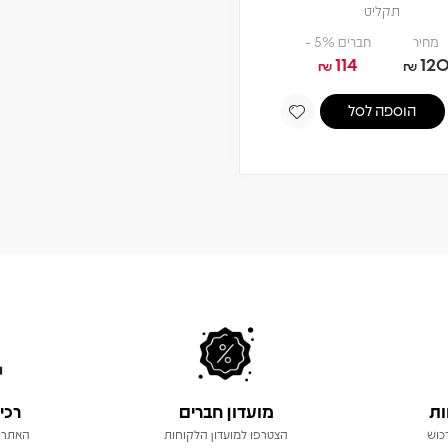
תקליט
מחיר
חברים 5% -
114
12
₪
₪
הוספה לסל
ות
מועדון חברים
רכי
כוש
הצטרפו למועדון הלקוחות
האתר 