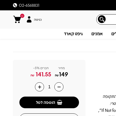
02-6568831
0
כניסה
ים
אמנים
גיפט קארד
מחיר
חברים 5%-
141.55
149
₪
₪
אשונה בשנת 1977 ומציג את התקופה
תיאור
הוספה לסל
רי.
האוסף כולל שורה של שירים שהביאו לה הצלחה בינלאומית, ביניהם "If Not for You",