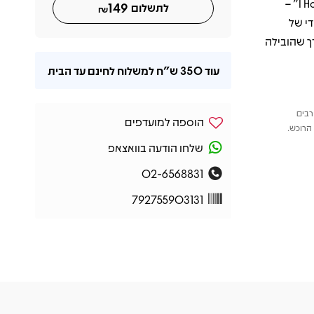
‏"Let Me Be There", ‏"Have You Never Been Mellow" ו-"I Honestly Love You" –
149
לתשלום
₪
י של
רך שהובילה
עוד
350 ש"ח
למשלוח לחינם עד הבית
רבים
הוספה למועדפים
הרוכש.
שלחו הודעה בוואצאפ
02-6568831
792755903131