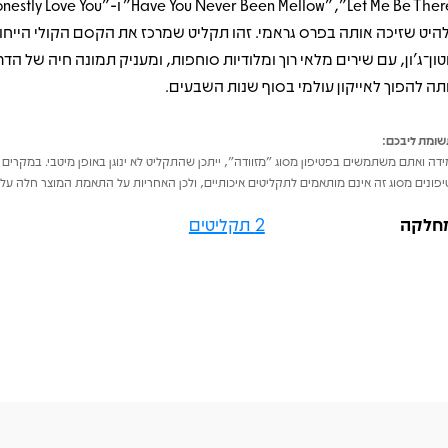
היט שזיכה אותה בפרס גראמי. זהו תקליט שמרכז את הקסם הקולי הייחוד
וטון־ג’ון, עם שירים מלאי רוך ומלודיות סוחפות, ומעניק תמונה חיה של הד
תה להפוך לאייקון עולמי בסוף שנות השבעים.
ומת ליבכם:
דה ואתם משתמשים בפטיפון מסוג "מזוודה", ייתכן שהתקליט לא ינוגן באופן מיטבי. במקרים 
פונים מסוג זה אינם מותאמים לתקליטים איכותיים, ולכן האחריות על התאמת המוצר חלה על 
חלקה
2 תקליטים