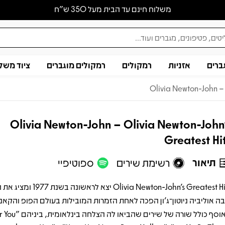
משלוח חינם עד הבית מעל 350 ש״ח
ברים
אזניות
רמקולים
רמקולים מוגברים
ציוד משל
Olivia Newton-John – 
Olivia Newton-John – Olivia Newton-John
Greatest Hi
תיאור
רשימת שירים
ספוטיפיי
Olivia Newton-John's Greatest Hits יצא לר
ה אוליביה ניוטון־ג’ון הפכה לאחת הזמרות המובילות בעולם הפופ והקאנט