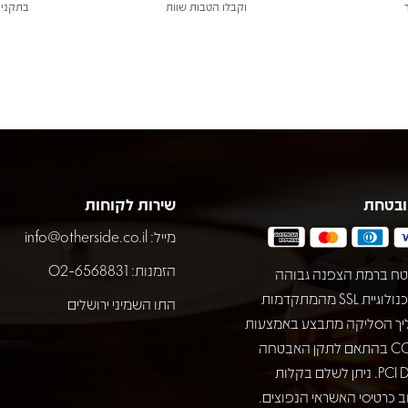
וקבלו הטבות שוות
בתקני 
ובטחת
שירות לקוחות
מייל:
info@otherside.co.il
הזמנות: 02-6568831
ח ברמת הצפנה גבוהה
באמצעות טכנולוגיית SSL מהמתקדמות
התו השמיני ירושלים
יך הסליקה מתבצע באמצעות
חברת COMAX בהתאם לתקן האבטחה
המחמיר PCI DSS. ניתן לשלם בקלות
 כרטיסי האשראי הנפוצים.