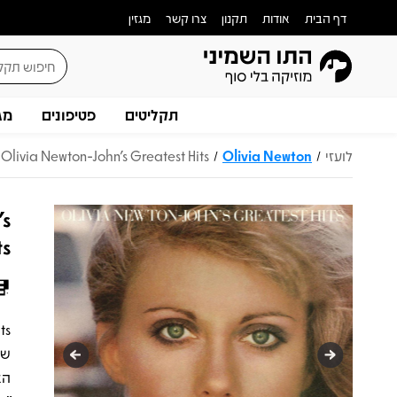
דף הבית
אודות
תקנון
צרו קשר
מגזין
תקליטים
פטיפונים
מג
לועזי
Olivia Newton
Olivia Newton-John's Greatest Hits
/
/
's
ts
שב