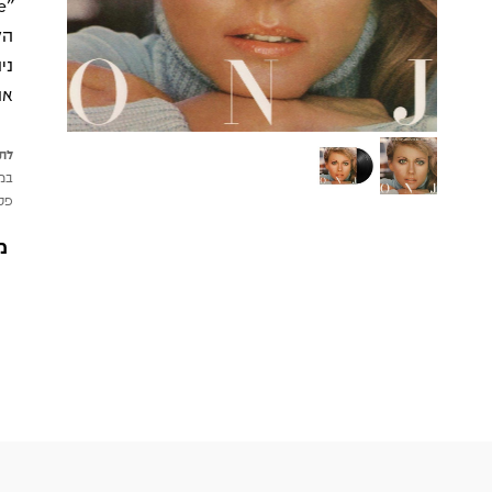
הל
ני
או
לתש
במי
פטי
מ