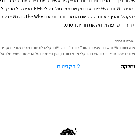
ילוב בין החומרים יוצר תמונה מוזיקלית עשירה שמחזירה את המאזינים ל
בריטניה בשנות השישים, עם רוק אנרגטי, סול וצלילי &B
ידי הקהל, והפך לאחת ההוצאות המזוהות ביותר עם o
 רוח התקופה ולחזק את חוויית הסרט.
ומת ליבכם:
דה ואתם משתמשים בפטיפון מסוג "מזוודה", ייתכן שהתקליט לא ינוגן באופן מיטבי. במקרים 
פונים מסוג זה אינם מותאמים לתקליטים איכותיים, ולכן האחריות על התאמת המוצר חלה על 
חלקה
2 תקליטים