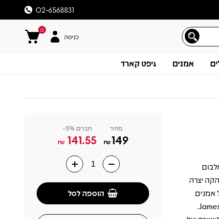
02-6568831
0
כניסה
ים
אמנים
גיפט קארד
מחיר
חברים 5%-
141.55
149
₪
₪
 מבוסס על אלבום
תיאור
ת שהלהקה יצרה
הוספה לסל
 אמנים
אחרים מאותה תקופה כמו The Ronettes, Booker T. & the MG’s ו־James Brown.