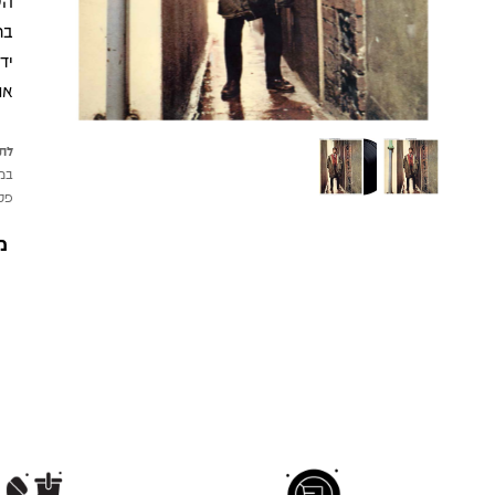
הש
את
לתש
במי
פטי
מ