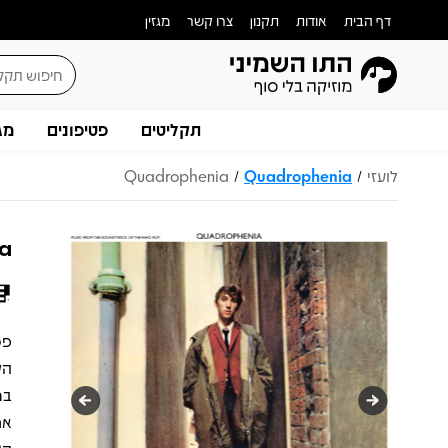
דף הבית
אודות
תקנון
צרו קשר
מגזין
תקליטים
פטיפונים
מג
לועזי
Quadrophenia
Quadrophenia
/
/
a
במ