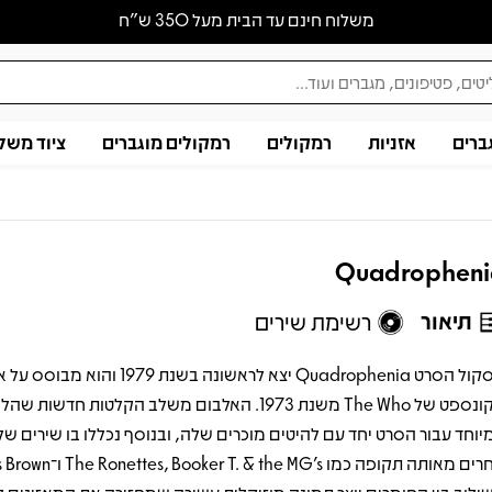
משלוח חינם עד הבית מעל 350 ש״ח
ברים
אזניות
רמקולים
רמקולים מוגברים
ציוד משל
Quadropheni
תיאור
רשימת שירים
פסקול הסרט Quadrophenia יצא לראשונה בשנת 1979 והוא
הקונספט של The Who משנת 1973. האלבום משלב הקלטות חדשו
יוחד עבור הסרט יחד עם להיטים מוכרים שלה, ובנוסף נכללו בו שירים של