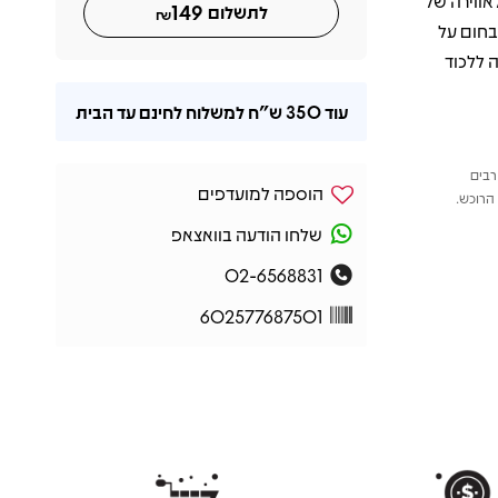
אווירה של
149
לתשלום
₪
R. הפסקול התקבל בחום על
The Wh, כזו שמצליחה ללכוד
עוד
350 ש"ח
למשלוח לחינם עד הבית
רבים
הוספה למועדפים
הרוכש.
שלחו הודעה בוואצאפ
02-6568831
602577687501