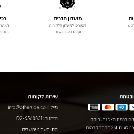
ות
מועדון חברים
רכי
כוש
הצטרפו למועדון הלקוחות
האתר 
וקבלו הטבות שוות
בתקני 
ובטחת
שירות לקוחות
מייל:
info@otherside.co.il
הזמנות: 02-6568831
ח ברמת הצפנה גבוהה
באמצעות טכנולוגיית SSL מהמתקדמות
התו השמיני ירושלים