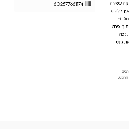
 R&B והיפ־הופ עם הפקה עשירה
602577661174
ת הקול הבטוח והכריזמטי שלה. הסינגל "All For You" הפך ללהיט
ענק שכבש את פסגות המצעדים, ולצדו בלטו גם "Someone to Call My Lover" ו-
 תוך יצירת
 זכה
ת ג’נט
רבים
הרוכש.