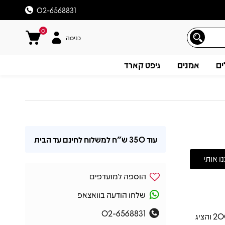
02-6568831
0
כניסה
ים
אמנים
גיפט קארד
עוד
350 ש"ח
למשלוח לחינם עד הבית
הוספה למועדפים
שלחו הודעה בוואצאפ
02-6568831
All For You, אלבום האולפן השביעי של ג’נט ג’קסון, יצא לראשונה בשנת 2001 והציג
תיאור