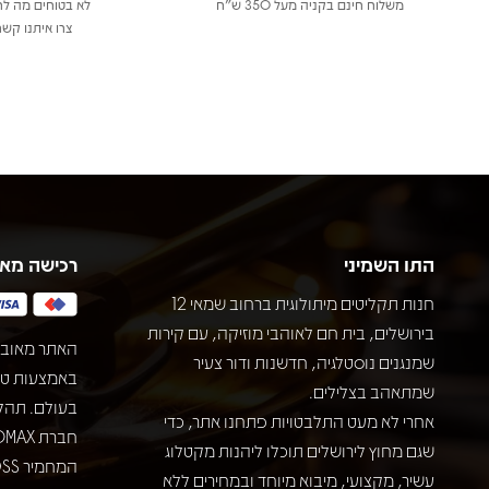
משלוח חינם בקניה מעל 350 ש"ח
לא בטוחים מה לר
צרו איתנו קשר
התו השמיני
רכישה מא
חנות תקליטים מיתולוגית ברחוב שמאי 12
בירושלים, בית חם לאוהבי מוזיקה, עם קירות
האתר מאובט
שמנגנים נוסטלגיה, חדשנות ודור צעיר
שמתאהב בצלילים.
בעולם. תהל
אחרי לא מעט התלבטויות פתחנו אתר, כדי
שגם מחוץ לירושלים תוכלו ליהנות מקטלוג
עשיר, מקצועי, מיבוא מיוחד ובמחירים ללא