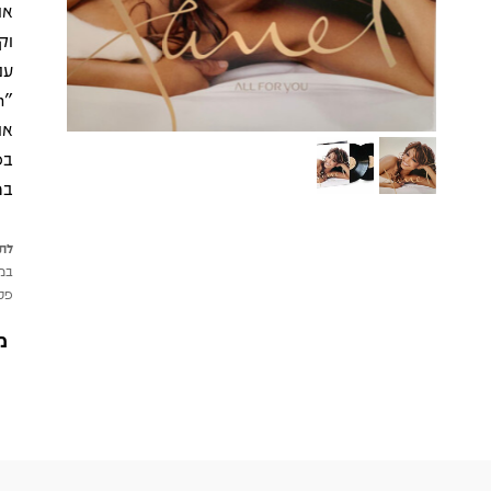
או
בפ
במ
לתש
במי
פטי
מ