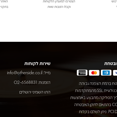
כוש
הצטרפו למועדון הלקוחות
האתר 
וקבלו הטבות שוות
בתקני 
ובטחת
שירות לקוחות
מייל:
info@otherside.co.il
הזמנות: 02-6568831
ח ברמת הצפנה גבוהה
באמצעות טכנולוגיית SSL מהמתקדמות
התו השמיני ירושלים
יך הסליקה מתבצע באמצעות
חברת COMAX בהתאם לתקן האבטחה
המחמיר PCI DSS. ניתן לשלם בקלות