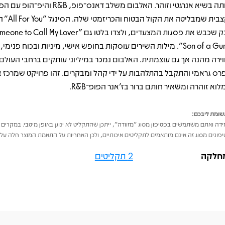
אותה בשיא אנרגטי וזוהר. האלבום משלב דאנס־פופ,
וקצבית שמבליטה א
"Son of a Gun". מילות השירים עוסקות בחופש אישי, מיניות ובכוח פנימי,
וירה מהנה אך גם עוצמתית. האלבום נמכר במיליוני עותקים ברחבי העולם,
רס גראמי והתקבל בהתלהבות על ידי קהל ומבקרים. זהו פרויקט שמרכז א
לוא זוהרה ומשאיר חותם ברור בז’אנר הפופ־R&B.
ומת ליבכם:
דה ואתם משתמשים בפטיפון מסוג "מזוודה", ייתכן שהתקליט לא ינוגן באופן מיטבי. במקרים 
פונים מסוג זה אינם מותאמים לתקליטים איכותיים, ולכן האחריות על התאמת המוצר חלה על 
חלקה
2 תקליטים