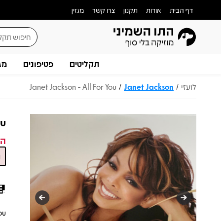
דף הבית
אודות
תקנון
צרו קשר
מגזין
תקליטים
פטיפונים
מג
לועזי
Janet Jackson
Janet Jackson - All For You
/
/
ou
המ