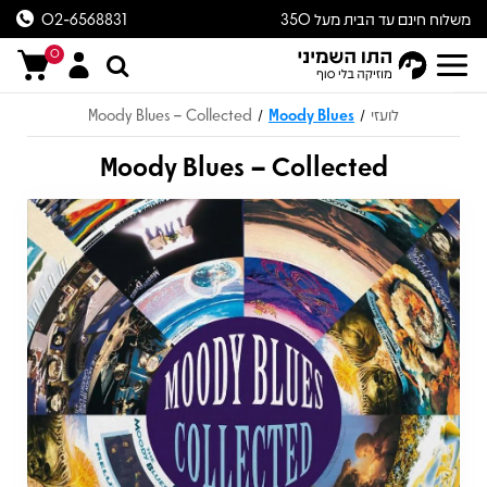
משלוח חינם עד הבית מעל 350
02-6568831
ש״ח
0
לועזי
Moody Blues
Moody Blues – Collected
/
/
Moody Blues – Collected