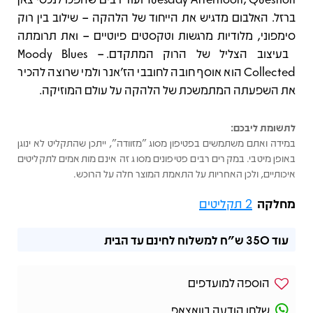
ברזל. האלבום מדגיש את הייחוד של הלהקה – שילוב בין רוק
סימפוני, מלודיות מרגשות וטקסטים פיוטיים – ואת תרומתה
בעיצוב הצליל של הרוק המתקדם. Moody Blues –
Collected הוא אוסף חובה לחובבי הז’אנר ולמי שרוצה להכיר
את השפעתה המתמשכת של הלהקה על עולם המוזיקה.
לתשומת ליבכם:
במידה ואתם משתמשים בפטיפון מסוג "מזוודה", ייתכן שהתקליט לא ינוגן
באופן מיטבי. במקרים רבים פטיפונים מסוג זה אינם מותאמים לתקליטים
איכותיים, ולכן האחריות על התאמת המוצר חלה על הרוכש.
מחלקה
2 תקליטים
עוד
350 ש"ח
למשלוח לחינם עד הבית
הוספה למועדפים
שלחו הודעה בוואצאפ