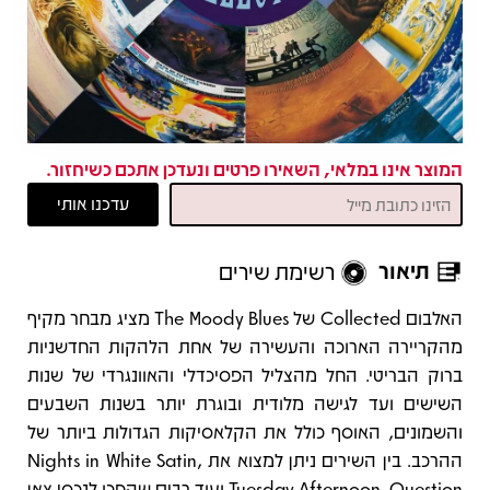
המוצר אינו במלאי, השאירו פרטים ונעדכן אתכם כשיחזור.
תיאור
רשימת שירים
תיאור
האלבום Collected של The Moody Blues מציג מבחר מקיף
מהקריירה הארוכה והעשירה של אחת הלהקות החדשניות
ברוק הבריטי. החל מהצליל הפסיכדלי והאוונגרדי של שנות
השישים ועד לגישה מלודית ובוגרת יותר בשנות השבעים
והשמונים, האוסף כולל את הקלאסיקות הגדולות ביותר של
ההרכב. בין השירים ניתן למצוא את Nights in White Satin,
Tuesday Afternoon, Question ועוד רבים שהפכו לנכסי צאן