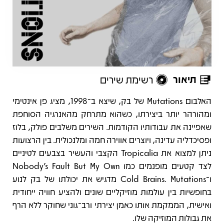
תיאור
רשימת שירים
תיאור
האלבום Mutations של בק, שיצא ב־1998, מציג פן אינטימי
ומהורהר יותר ביצירתו, כשהוא מתרחק מהאנרגיה הסוחפת
שאפיינה את עבודותיו הקודמות. השירים משלבים פולק, בלוז
ופסיכדליה עדינה, ויוצרים אווירה חמה ומלנכולית. בין הרצועות
ניתן למצוא את Tropicalia הקצבי והעשיר בצבעים לטיניים
לצד קטעים מופנמים כמו Nobody’s Fault But My Own
ו־Cold Brains. Mutations מדגיש את יכולתו של בק לנוע
בחופשיות בין עולמות מוזיקליים שונים ולהציע חוויה ייחודית
ואישית, הממקמת אותו כאמן יצירתי ורב־גוני שחוקר ללא הרף
את גבולות המוזיקה שלו.