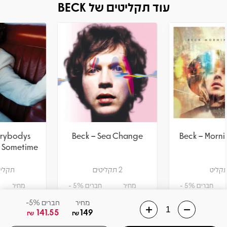
עוד תקליטים של BECK
Beck – Everybodys
Beck – Sea Change
Gotta Learn Sometime
2 תקליטים
תקליט צבעוני
מחיר
חברים 5% -
מחיר
חברים 5% -
122.55
129
141.55
149
₪
₪
₪
₪
מחיר
חברים 5%-
141.55
149
₪
₪
הוספה לסל
הוספה לסל