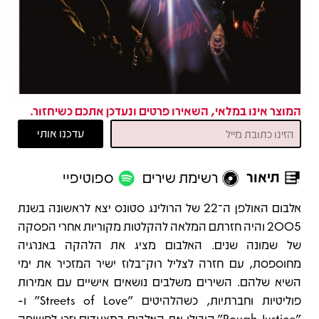
המוצר אינו במלאי, השאירו פרטים ונעדכן אתכם כשיחזור.
תיאור
רשימת שירים
ספוטיפיי
תיאור
אלבום האולפן ה־22 של הרולינג סטונס יצא לראשונה בשנת
2005 והיה חזרתם המלאה להקלטות מקוריות אחרי הפסקה
של שמונה שנים. האלבום מציג את הלהקה באנרגיה
מחוספסת, עם חזרה לצליל רוק־בלוז ישיר המזכיר את ימי
השיא שלהם. השירים משלבים נושאים אישיים עם אמירות
פוליטיות וחברתיות, כשהלהיטים "Streets of Love" ו-
"Rough Justice" הובילו את האלבום במצעדים וזכו לחשיפה