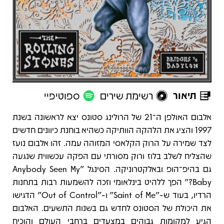
תיאור
רשימת שירים
ספוטיפיי
תיאור
אלבום האולפן ה־21 של הרולינג סטונס יצא לראשונה בשנת
1997 והציג את הלהקה הוותיקה כשהיא בוחנת כיוונים חדשים
לצד שמירה על הרוק הקלאסי המזוהה עמה. זהו אלבום נועז
שהצליח לשלב בלוז ורוק מסורתי עם הפקה עכשווית שנגעה
גם בהיפ־הופ ובאלקטרוניקה. הסינגל "Anybody Seen My
Baby?" הפך ללהיט בינלאומי וזכה להשמעות רבות בתחנות
הרדיו, בעוד ש-"Saint of Me" ו-"Out of Control" הדגישו
את היכולת של הסטונס לחדש גם בשנות התשעים. האלבום
הגיע למקומות גבוהים במצעדים ברחבי העולם והוכיח