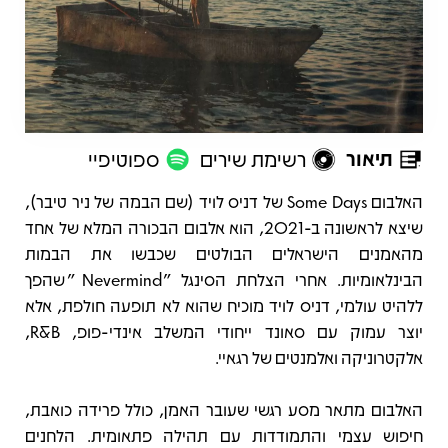
תיאור
רשימת שירים
ספוטיפיי
תיאור
האלבום Some Days של דניס לויד (שם הבמה של ניר טיבר),
שיצא לראשונה ב-2021, הוא אלבום הבכורה המלא של אחד
מהאמנים הישראלים הבולטים שכבשו את הבמות
הבינלאומיות. אחרי הצלחת הסינגל "Nevermind" שהפך
ללהיט עולמי, דניס לויד מוכיח שהוא לא תופעה חולפת, אלא
יוצר עמוק עם סאונד ייחודי המשלב אינדי-פופ, R&B,
אלקטרוניקה ואלמנטים של רגאיי.
האלבום מתאר מסע רגשי שעובר האמן, כולל פרידה כואבת,
חיפוש עצמי והתמודדות עם תהילה פתאומית. הלחנים