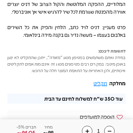
המלודיים, ההפקה המלוטשת והקול הצרוב של דניס יוצרים
אווירה מהפנטת שגורמת לכל שיר להרגיש אישי אך אוניברסלי.
פרט מעניין: דניס לויד כתב, הלחין והפיק את כל השירים
באלבום בעצמו – מעשה נדיר גם בקנה מידה בינלאומי.
לתשומת ליבכם:
במידה ואתם משתמשים בפטיפון מסוג "מזוודה", ייתכן שהתקליט לא ינוגן
באופן מיטבי. במקרים רבים פטיפונים מסוג זה אינם מותאמים לתקליטים
איכותיים, ולכן האחריות על התאמת המוצר חלה על הרוכש.
מחלקה
תקליט
עוד
350 ש"ח
למשלוח לחינם עד הבית
הוספה למועדפים
מחיר
חברים 5%-
שלחו הודעה בוואצאפ
94.05
99
₪
₪