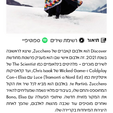
תיאור
רשימת שירים
ספוטיפיי
תיאור
Discover הוא אלבום קאברים של Zucchero, שיצא לראשונה
בשנת 2021. זה אלבום אישי שבו הוא מעניק פרשנות מחודשת
לשירים מוכרים – מלהיטים בינלאומיים כמו The Scientist של
Coldplay ו-Wicked Game של Chris Isaak, ועד קלאסיקות
איטלקיות כמו Luce (Tramonti a Nord Est) עם Elisa ו-Con
te Partirò. Zucchero. באלבום הוא מביא לכל שיר את הקול
המחוספס והחם שלו, בעיבודים מלאי נשמה שמצליחים להאיר
את המקור מזווית חדשה. שיתופי הפעולה עם Bono, Elisa
ואחרים מוסיפים עוד שכבה מרגשת לאלבום, שהפך לאחת
היצירות המיוחדות בקריירה שלו.