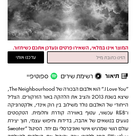
המוצר אינו במלאי, השאירו פרטים ונעדכן אתכם כשיחזור.
תיאור
רשימת שירים
ספוטיפיי
תיאור
"I Love You." הוא אלבום הבכורה של The Neighbourhood,
שיצא בשנת 2013 והציב את הלהקה באור הזרקורים. הצליל
הייחודי של האלבום נולד משילוב בין רוק אינדי, אלקטרוניקה
ו־R&B עכשווי, עטוף באווירה קודרת וחלומית. הטקסטים
נוגעים בנושאים של אהבה, בדידות וחיפוש עצמי, תוך יצירת
עולם רגשי שמרגיש אישי ואוניברסלי גם יחד. הסינגל "Sweater