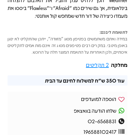
Weather" הפך ללהיט ענק והוביל את האלבום להצלחה
בינלאומית, אך גם שירים כמו "Afraid" ו־"Flawless" ביססו את
מעמדו כיצירה של דור חדש שמחפש קול אותנטי.
לתשומת ליבכם:
במידה ואתם משתמשים בפטיפון מסוג "מזוודה", ייתכן שהתקליט לא ינוגן
באופן מיטבי. במקרים רבים פטיפונים מסוג זה אינם מותאמים לתקליטים
איכותיים, ולכן האחריות על התאמת המוצר חלה על הרוכש.
מחלקה
2 תקליטים
עוד
350 ש"ח
למשלוח לחינם עד הבית
הוספה למועדפים
שלחו הודעה בוואצאפ
02-6568831
196588102417