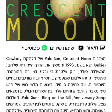
תיאור
רשימת שירים
ספוטיפיי
תיאור
האלבום Pale Sun, Crescent Moon של הלהקה Cowboy
Junkies יצא בשנת 1993 והמשיך את הדרך הייחודית שלהם,
המשלבת פולק, רוק אלטרנטיבי ובלוז באווירה מהורהרת
ואינטימית. זהו אלבום שמעמיק ביחסי אהבה מורכבים ובחיים
היומיומיים, עם כתיבה פיוטית וביצועים מלאי רגש של מרגו
טימינס בקול העמוק והחם שלה. בין השירים הבולטים נמצאים
Anniversary Song, ‏Ring on the Sill ו-Pale Sun. האלבום
מציג שילוב עדין בין רגעים שקטים ונוגים לבין קטעים שמרימים
בעוצמה, והוא ממחיש היטב את החותמת הייחודית שהלהקה