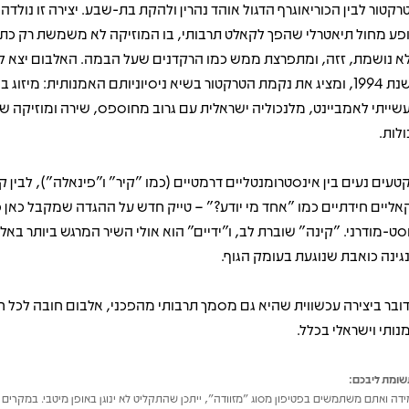
רקטור לבין הכוריאוגרף הדגול אוהד נהרין ולהקת בת-שבע. יצירה זו נולדה
פע מחול תיאטרלי שהפך לקאלט תרבותי, בו המוזיקה לא משמשת רק כת
א נושמת, זזה, ומתפרצת ממש כמו הרקדנים שעל הבמה. האלבום יצא ל
בשנת 1994, ומציג את נקמת הטרקטור בשיא ניסיוניותם האמנותית: מיזוג בי
שייתי לאמביינט, מלנכוליה ישראלית עם גרוב מחוספס, שירה ומוזיקה 
ולות.
טעים נעים בין אינסטרומנטליים דרמטיים (כמו "קיר" ו"פינאלה"), לבין 
קאליים חידתיים כמו "אחד מי יודע?" – טייק חדש על ההגדה שמקבל כאן פ
סט-מודרני. "קינה" שוברת לב, ו"ידיים" הוא אולי השיר המרגש ביותר באל
גינה כואבת שנוגעת בעומק הגוף.
ובר ביצירה עכשווית שהיא גם מסמך תרבותי מהפכני, אלבום חובה לכל ח
נותי וישראלי בכלל.
ומת ליבכם:
דה ואתם משתמשים בפטיפון מסוג "מזוודה", ייתכן שהתקליט לא ינוגן באופן מיטבי. במקרים 