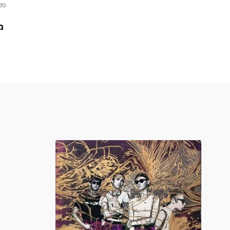
פטי
מ