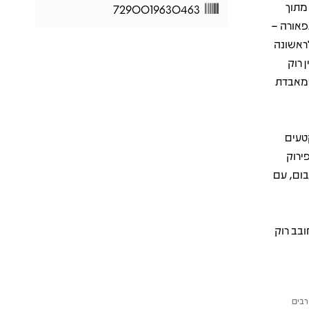
 מתוך
7290019630463
פאורה –
ראשונה
ן רוק
שמאבדת
קטעים
ירוק
בום, עם
ובב רוק
רבים