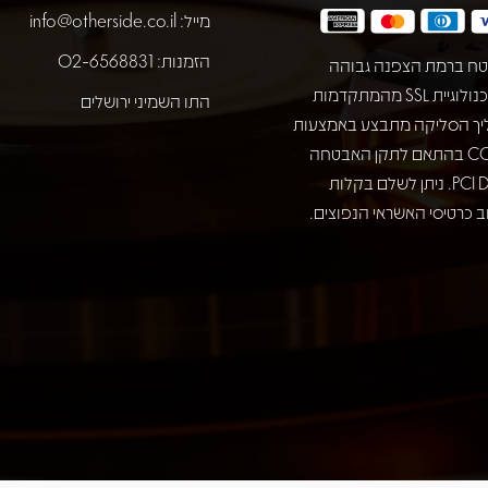
מייל:
info@otherside.co.il
הזמנות: 02-6568831
ח ברמת הצפנה גבוהה
באמצעות טכנולוגיית SSL מהמתקדמות
התו השמיני ירושלים
יך הסליקה מתבצע באמצעות
חברת COMAX בהתאם לתקן האבטחה
המחמיר PCI DSS. ניתן לשלם בקלות
 כרטיסי האשראי הנפוצים.