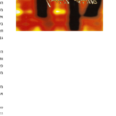
הט
מו
אל
תע
גב
הק
וו
פו
מנ
מד
אמ
לתש
במי