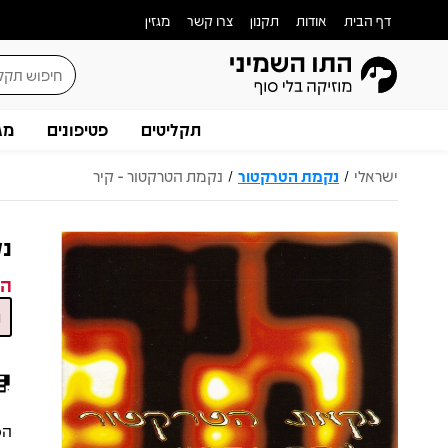
דף הבית
אודות
תקנון
צרו קשר
מגזין
תקליטים
פטיפונים
מג
ישראלי
נקמת הטרקטור
נקמת הטרקטור - קיר
/
/
נק
המ
הפ