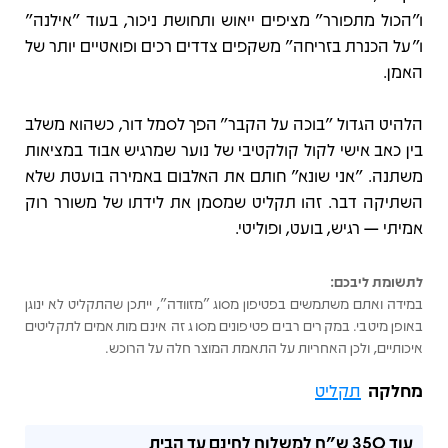
ו"הכול מתפורר" מציפים ייאוש ותחושת ניכור, בעוד "אילנה"
ו"על הכנרת בזריחה" משקפים צדדים רכים ופואטיים יותר של
האמן.
הלהיט הגדול "בוכה על הקבר" הפך לסמל דור, כשהוא משלב
בין כאב אישי לקול קולקטיבי של נוער שמרגיש אבוד במציאות
משתנה. "אני שונא" חותם את האלבום באמירה בועטת שלא
השתיקה דבר. זהו תקליט שמסמן את לידתו של משורר רוק
אמיתי — רגיש, בועט, ופוליטי.
לתשומת ליבכם:
במידה ואתם משתמשים בפטיפון מסוג "מזוודה", ייתכן שהתקליט לא ינוגן
באופן מיטבי. במקרים רבים פטיפונים מסוג זה אינם מותאמים לתקליטים
איכותיים, ולכן האחריות על התאמת המוצר חלה על הרוכש.
מחלקה
תקליט
עוד
350 ש"ח
למשלוח לחינם עד הבית