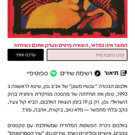
המוצר אינו במלאי, השאירו פרטים ונעדכן אתכם כשיחזור.
תיאור
רשימת שירים
ספוטיפיי
תיאור
אלבום הבכורה "עכשיו מעונן" של אביב גפן, שיצא לראשונה ב
1993, סימן את תחילתה של מהפכה מוזיקלית ורוחנית ברוק
הישראלי. גפן, רק בן 19 בזמן הוצאת האלבום, הביא קול צעיר,
נוקב ובלתי מתפשר — מלא כאב, ביקורת, אהבה, ומרד.
באלבום ניכרת הפשטות המלודית שמשתלבת עם טקסטים
נוקבים, אישיים ופוליטיים כאחד. שירים כמו "שיר הסמרטוטים"