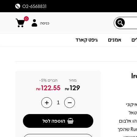
02-6568831
0
כניסה
ים
אמנים
גיפט קארד
I
מחיר
חברים 5%-
122.55
129
₪
₪
יט בכורה איקוני
תיאור
בי מטאל
הוספה לסל
הו אלבום
מלא אנרגיה צעירה וחצופה. שירים כמו Prowler הפותח בסערה, Running Free שהפך