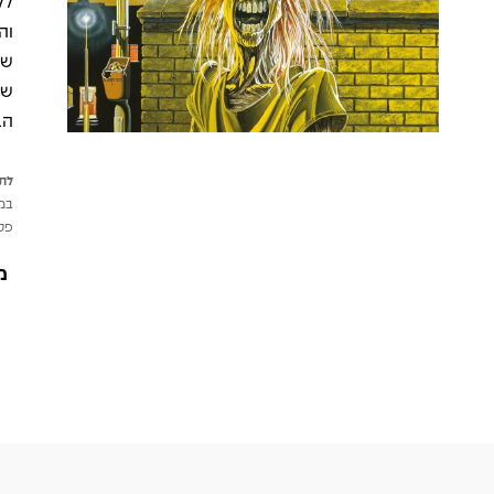
וה
שה
הב
לתש
במי
פטי
מ