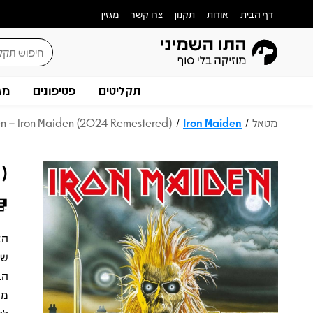
דף הבית
אודות
תקנון
צרו קשר
מגזין
תקליטים
פטיפונים
מג
מטאל
Iron Maiden
en – Iron Maiden (2024 Remestered)
/
/
d)
הב