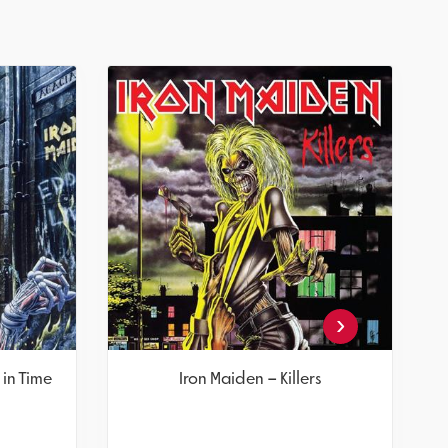
‹
in Time
Iron Maiden – Killers