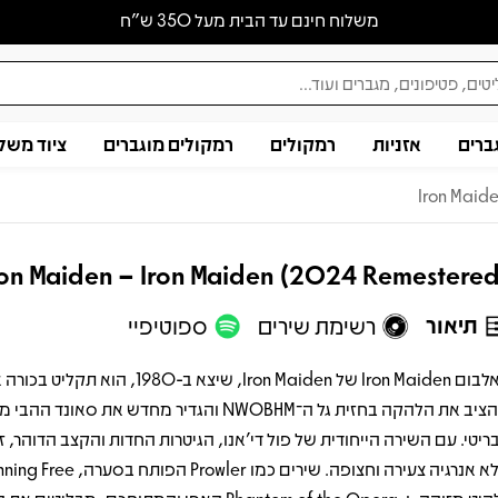
משלוח חינם עד הבית מעל 350 ש״ח
ברים
אזניות
רמקולים
רמקולים מוגברים
ציוד משל
Iron Maid
ron Maiden – Iron Maiden (2024 Remestere
תיאור
רשימת שירים
ספוטיפיי
האלבום Iron Maiden של Iron Maiden, שיצא ב-1980, הוא תקל
שהציב את הלהקה בחזית גל ה־NWOBHM והגדיר מחדש את סאונד הה
ריטי. עם השירה הייחודית של פול די’אנו, הגיטרות החדות והקצב הדוהר, ז