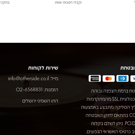
וקבלו הטבות שוות
בתקני 
ובטחת
שירות לקוחות
מייל:
info@otherside.co.il
הזמנות: 02-6568831
ח ברמת הצפנה גבוהה
באמצעות טכנולוגיית SSL מהמתקדמות
התו השמיני ירושלים
יך הסליקה מתבצע באמצעות
חברת COMAX בהתאם לתקן האבטחה
המחמיר PCI DSS. ניתן לשלם בקלות
 כרטיסי האשראי הנפוצים.