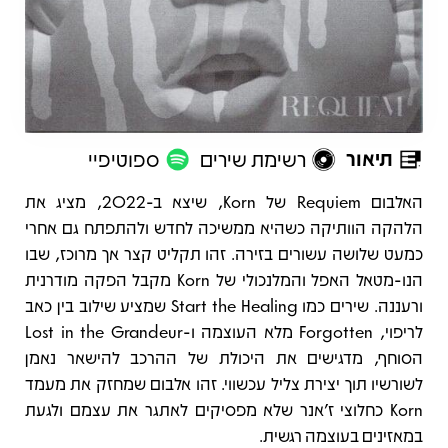
תיאור
רשימת שירים
ספוטיפיי
תיאור
האלבום Requiem של Korn, שיצא ב-2022, מציג את
הלהקה הוותיקה כשהיא ממשיכה לחדש ולהתפתח גם אחרי
כמעט שלושה עשורים בזירה. זהו תקליט קצר אך מרוכז, שבו
הנו-מטאל האפל והמלנכולי של Korn מקבל הפקה מודרנית
ורעננה. שירים כמו Start the Healing שמציע שילוב בין כאב
לריפוי, Forgotten מלא העוצמה ו-Lost in the Grandeur
הסוחף, מדגישים את היכולת של ההרכב להישאר נאמן
לשורשיו תוך יצירת צליל עכשווי. זהו אלבום שמחזק את מעמד
Korn כחלוצי ז’אנר שלא מפסיקים לאתגר את עצמם ולגעת
במאזינים בעוצמה רגשית.