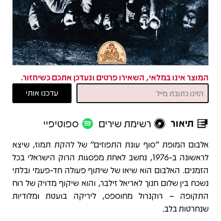
המוצר אינו במלאי, השאירו פרטים ונעדכן אתכם כשיחזור.
תיאור
רשימת שירים
ספוטיפיי
תיאור
אלבום המופת "סוף עונת התפוזים" של להקת תמוז, שיצא
לראשונה ב-1976, נחשב לאחת מפסגות הרוק הישראלי בכל
הזמנים. האלבום הוא שיאו של שיתוף פעולה חד-פעמי ובלתי
נשכח בין שלום חנוך לאריאל זילבר, והוא שיקוף מדויק של רוח
התקופה – רוקנרול מחוספס, ליריקה בועטת ומלודיות
שנחרטות בלב.