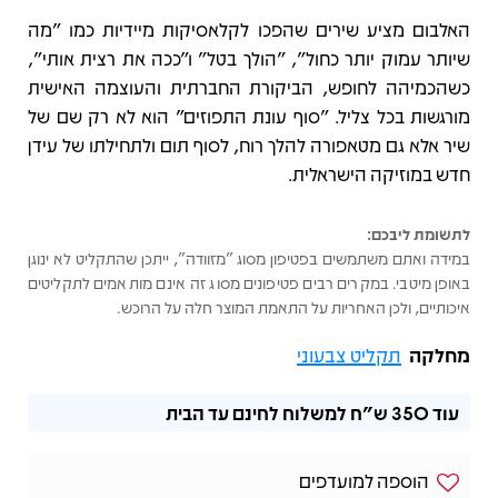
האלבום מציע שירים שהפכו לקלאסיקות מיידיות כמו "מה
שיותר עמוק יותר כחול", "הולך בטל" ו"ככה את רצית אותי",
כשהכמיהה לחופש, הביקורת החברתית והעוצמה האישית
מורגשות בכל צליל. "סוף עונת התפוזים" הוא לא רק שם של
שיר אלא גם מטאפורה להלך רוח, לסוף תום ולתחילתו של עידן
חדש במוזיקה הישראלית.
לתשומת ליבכם:
במידה ואתם משתמשים בפטיפון מסוג "מזוודה", ייתכן שהתקליט לא ינוגן
באופן מיטבי. במקרים רבים פטיפונים מסוג זה אינם מותאמים לתקליטים
איכותיים, ולכן האחריות על התאמת המוצר חלה על הרוכש.
מחלקה
תקליט צבעוני
עוד
350 ש"ח
למשלוח לחינם עד הבית
הוספה למועדפים